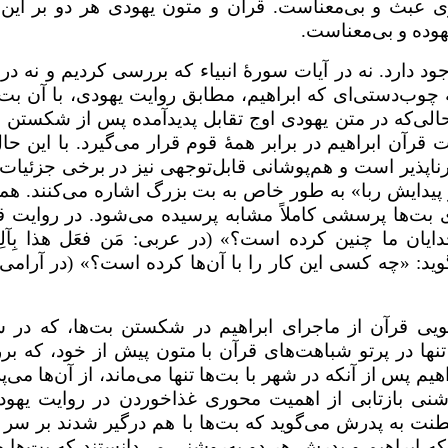
ی عبث و بی‌معناست. قرآن و متون یهودی هر دو بر این 
هوده و بی‌معناست.
ود دارد. نه در آیات سورهٔ انبیاء که بررسی کردیم و نه در 
 چوب‌دستی‌ای که ابراهیم، مطابق روایت یهودی، با آن بت‌ه
‌که در متن یهودی اوج تقابل پدیدآمده پس از شکستن ب
رآن ابراهیم در برابر همۀ قوم قرار می‌گیرد. با این حال
ناپذیر است و هم‌پوشانی قابل‌توجهی نیز در برخی جزئیات
یدایش ربا» به طور خاص به بت بزرگ اشاره می‌کنند. هم
ی بت‌ها پرسشی کاملاً مشابه پرسیده می‌شود. در روایت ق
یان ما چنین کرده است؟» (در عربی: مَن فعَل هذا بِآلِهت
گوید: «چه کسی این کار را با آن‌ها کرده است؟» (در آرامی
زگویی قرآن از ماجرای ابراهیم در شکستن بت‌ها، که در س
ا در پرتو شباهت‌های قرآن با
متون پیش از خود، که ب
هیم پس از آنکه در شهر با بت‌ها تنها می‌ماند، از آن‌ها می‌
روشنی بازتابی از اهمیت محوری غذاخوردن در روایت یهود
نت به پدرش می‌گوید که بت‌ها با هم درگیر شدند بر سر ا
که ابراهیم و پدرش هر دو به‌روشنی می‌دانستند که بت‌ها 