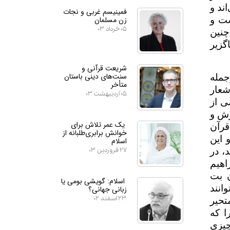
ند و
فمینیسم غربی و نجات
زن مسلمان
ست و
۰۵ خرداد ۰۳
چنین
گزیر
شریعت قرآنی و
سنت‌های دینی باستان
جمله
متأخر
شعار
۰۵ اردیبهشت ۰۳
ی از
رش و
یک عمر تلاش برای
قرآن
خوانش برابری‌طلبانه از
 این
اسلام
۲۷ فروردین ۰۳
د، در
اهیم
ن بت
اسلام: گویشی بومی یا
انند
زبانی جهانی؟
۲۳ اسفند ۰۲
تحیر
ا که
چیزی