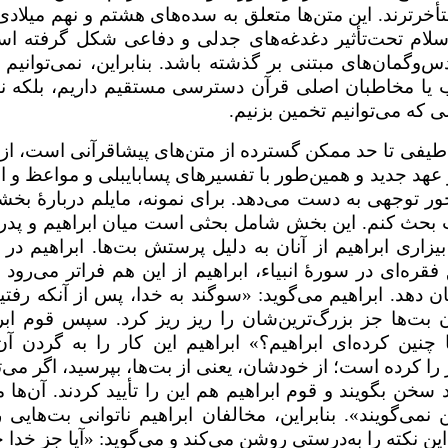
أخرترند. این متن‌ها متعلق به سده‌های هشتم و نهم‌ میلادی‌ا
ز اسلام تحت‌تأثیر دغدغه‌های جدلی و دفاعی شکل گرفته ا
وگمان‌های مبتنی بر گذشته باشد. بنابراین، نمی‌توانیم 
ب یا مخاطبان اصلی قرآن دسترسی مستقیم داریم، بلکه نا
ی که می‌توانیم تخمین بزنیم.
 طیفی تا حد ممکن گسترده از متن‌های پیشاقرآنی است، از
 عهد جدید و همین‌طور با تفسیرهای پسابایبلی و مواعظ و ا
ور توجهی به دست می‌دهد. برای نمونه، مایلم دربارهٔ بخش
ت بحث کنم. این بخش شامل بحثی است میان ابراهیم و پد
یزاری ابراهیم از آنان به دلیل پرستش بت‌ها. ابراهیم در 
ه‌ای در سورهٔ انبیاء، ابراهیم از این هم فراتر می‌رود و
نشان دهد. ابراهیم می‌گوید: «سوگند به خدا، پس از آنکه رفتی
 بت‌‌ها جز بزرگ‌ترین‌شان را ریز ریز کرد. سپس قوم ابر
ا چنین کرده‌ای ابراهیم؟» ابراهیم این کار را به گردن آ
ا کرده است؛ از خودشان، یعنی از بت‌ها، بپرسید، اگر می‌تو
د سخن بگویند و قوم ابراهیم هم این را تأیید کردند. آن‌ها م
می‌گویند». بنابراین، مخالفان ابراهیم ناتوانی بت‌هایی ر
ین نکته را به‌درستی روشن می‌کند و می‌گوید: «آیا جز خدا 