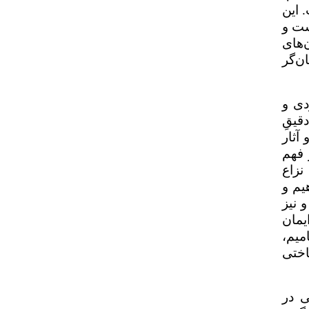
 این
ست و
‌های
ن‌گر
دی و
قیقِ
آثار
 فهم
نزاع
یم و
 نیز
یمان
میم،
اختی
ی در