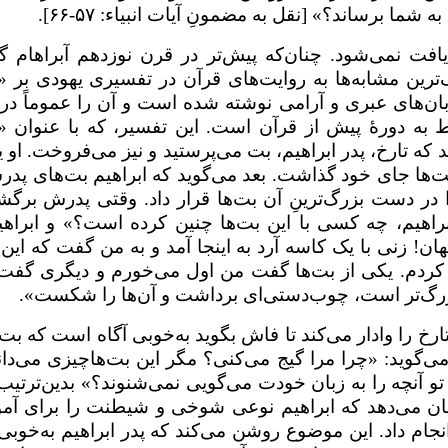
 به شما برساند؟» [نقل به مضمونِ آیات انبیاء:
۵۷-۶۶
].
یافت نمی‌شود. چنان‌که پیش‌تر در قرن نوزدهم آبراهام گا
ترین مشابه‌ها به روایت‌های قرآن در تفسیری یهودی بر 
بان‌های عبری و آرامی نوشته شده است و آن را عموماً در
بوط به دورۀ پیش از قرآن است. این تفسیر، که با عنوان 
ه تارخ، پدر ابراهیم، بت‌‌ می‌پرستید و نیز می‌فروخت. او یک
بت‌ها جای خود گذاشت. بعد می‌گوید که ابراهیم بت‌های پدر
 دست بزرگ‌ترینِ آن بت‌ها قرار داد. وقتی پدرش برگ
ابراهیم، چه کسی با این بت‌‌ها چنین کرده است؟» و ابراهی
هان! زنی با یک کاسه آرد به اینجا آمد و به من گفت که این ر
ف کردم. یکی از بت‌ها گفت من اول می‌خورم و دیگری گفت
 بزرگ‌تر است، چوب‌دستی‌ای برداشت و آن‌ها را شکست».
خ را وادار می‌کند تا فاش بگوید به‌خوبی آگاه است که بت‌
یم می‌گوید: «چرا مرا گیج می‌کنی؟ مگر این بت‌هاچیزی می‌دان
و آنچه را به زبان خودت می‌گویی نمی‌شنوند؟» بدین‌ترتیب،
ان می‌دهد که ابراهیم نوعی شوخی‌ و شیطنت را برای آ
جام داد. این موضوع روشن می‌کند که پدر ابراهیم به‌خوبی 