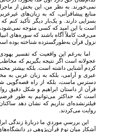
نمی‌خورند. به نظر من، این بخش از ماجرای
منابع پیشاقرآنی، که به زبان‌های غیرعر
بسزایی دارند. و یک‌بار دیگر تأکید کنم که
است با این امید که کسی متوجه نمی‌شود، 
می‌رفت کاملاً آگاه باشند که سوره‌های انبی
نزول قرآن به‌طورگسترده شناخته‌ بوده اس
اما به‌رغم این واقعیت که تفسیر یهودی
عجولانه است اگر نتیجه بگیریم که مخاطب 
کردم آشنایی داشته است. بلکه بیشتر محتمل
عبری و آرامی، بلکه به زبان عربی به مخ
دسترس ماست، بلکه از راه قصه‌گویی شفاه
قرآن از داستا
ن ابراهیم
و شکل دقیق روایت
است که حداکثر می‌توانیم به طور فرضی 
فیلترنشده‌ای نداریم که نشان دهد ساکنان
روایت می‌کردند.
این بررسیِ موردیِ ما دربارهٔ زندگی ابر
آشکار میان نوع قرآن‌پژوهی‌ در دانشگاه‌ه