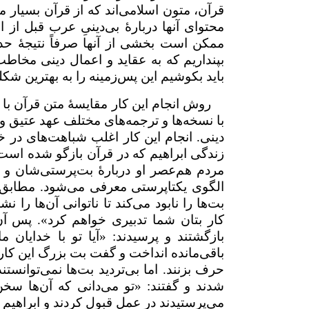
قرآن، متون اسلامی‌اند که از قرآن بسیار مت
محتوای آنها دربارهٔ بی‌دینیِ عرب قبل ا
ممکن است بخشی از آنها صرفاً نتیجهٔ حدس‌
بپنداریم که به عقاید و اعمال دینی مخاط
باید بکوشیم این پس‌زمینه را به بهترین شکل
روش انجام این کار مقایسۀ متن قرآن با
با نسخه‌ها و ترجمه‌های مختلف عهد عتیق و
دینی. انجام این کار اغلب شباهت‌های در خ
زندگی ابراهیم که در قرآن بازگو شده اس
مردم هم‌عصر او دربارهٔ بت‌پرستی‌شان و ب
الگوی یکتاپرستی معرفی می‌شود. مطابق فقر
بت‌ها را نابود می‌کند تا ناتوانی‌ آن‌ها را 
کار بتان‌ شما تدبیری خواهم کرد». پس آن
بازگشتند و پرسیدند: «آیا تو با خدایان م
باقی‌مانده انداخت و گفت بت بزرگ این کار ر
حرف بزنند. اما بی‌تردید بت‌ها نمی‌توانستن
شدند و گفتند: «تو می‌دانی که آن‌ها سخن ن
می‌پرستیدند در عمل قبول کردند و ابراهیم ا