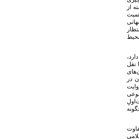
ه از
میت
هانی
تظار
محیط
ارد،
 نقل
‌های
ن در
وایت
ضوعی
اولِ
گونه
فاوت
لامی