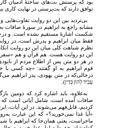
بود که پرستش بت‌های ساختهٔ آدمیان
کار
توافق دارند که بت‌پرستی در نهایت کاری بی
بی‌تردید بین این دو روایت تفاوت‌هایی وج
مشابهِ راجع به ابراهیم در سورهٔ صافات به
شکست اشارهٔ مستقیم نشده است. و درحالی
فقط میان ابراهیم و پدرش است، در روایت ق
نظرم شباهت‌ کلی میان این دو روایت انکار
این دو روایت هست. هم قرآن و هم «سفر پ
در هر دو متن پس از اطلاع مردم از نابود
قوم ابراهیم به او گفتند: «چه کسی با خدا
درحالی‌که در متن یهودی، پدر ابراهیم می‌
עָבֵיד
לְהוֹן
כְּדֵין
).
به‌علاوه، باید اشاره کرد که دومین با
صافات آمده است، شامل آیاتی است که تنه
کردیم، قابل‌فهم می‌شوند. در این آیات، ابرا
«آیا غذا نمی‌خورید؟» که این عبارت به‌
ماجراست، یعنی همان‌جا که ابراهیم با شیط
کدام‌شان حق دارد اول غذا بخورد، درحالی‌