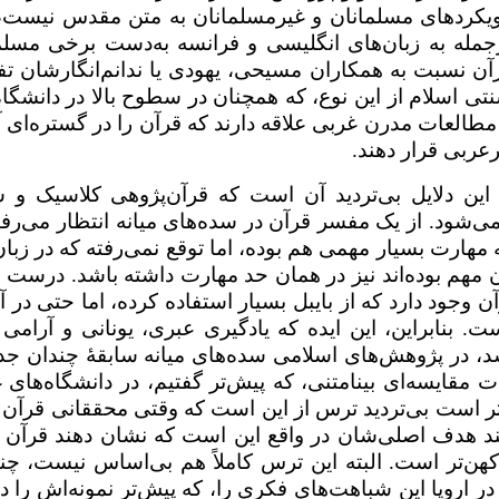
 رویکردهای مسلمانان و غیرمسلمانان به متن مقدس نیست، 
ازجمله به زبان‌های انگلیسی و فرانسه به‌دست برخی مسلم
رآن نسبت به همکاران مسیحی، یهودی یا ندانم‌انگارشان تف
ی اسلام از این نوع، که همچنان در سطوح بالا در دانشگاه
مطالعات مدرن غربی علاقه دارند که قرآن را در گستره‌ای آ
عربی قرار دهند.
 این دلایل بی‌تردید آن است که قرآن‌پژوهی کلاسیک و 
‌شود. از یک مفسر قرآن در سده‌های میانه انتظار می‌رفت
ه مهارت بسیار مهمی هم بوده، اما توقع نمی‌رفته که در زبان
آن مهم بوده‌اند نیز در همان حد مهارت داشته باشد. درست
وجود دارد که از بایبل بسیار استفاده کرده، اما حتی در آن
. بنابراین، این ایده که یادگیری عبری، یونانی و آرامی 
، در پژوهش‌های اسلامی سده‌های میانه سابقهٔ چندان جد
ات مقایسه‌ای بینامتنی، که پیش‌تر گفتیم، در دانشگاه‌های 
ر است بی‌تردید ترس از این است که وقتی محققانی قرآن ر
ند هدف اصلی‌شان در واقع این است که نشان دهند قرآن 
کهن‌‌تر است. البته این ترس کاملاً هم بی‌اساس نیست، چنا
اروپا این شباهت‌های فکری را، که پیش‌‌تر نمونه‌اش را دی