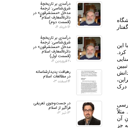
درآمدی بر تاریخچهٔ
شرق‌شناسی: ترجمهٔ
مدخل «مستشرقون» در
دائرة‌المعارف اسلام*
شگاه
(قسمت دوم)
فتار
۱۶ خرداد ۰۴
درآمدی بر تاریخچهٔ
شرق‌شناسی: ترجمهٔ
 این
مدخل «مستشرقون» در
دائرة‌المعارف اسلام
کرد.
(قسمت اول)
نایی
۲۰ فروردین ۰۴
بیین
رهیافت پدیدارشناسانه
دانش
در مطالعات اسلام
این،
۱۴ اسفند ۰۳
 درک
در جست‌وجوی تعریفی
ترسی
فراگیر از اسلام
ثلاً
۰۳ تیر ۰۳
ِ آن
ه جز