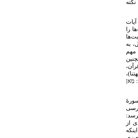
نکته
آیات
ا را
ت‌ها
، به
 مهم
چنین
رآن،
نا)،
:
מַאן
ورهٔ
ررسی
پرسد:
ی از
ینکه
چیزی