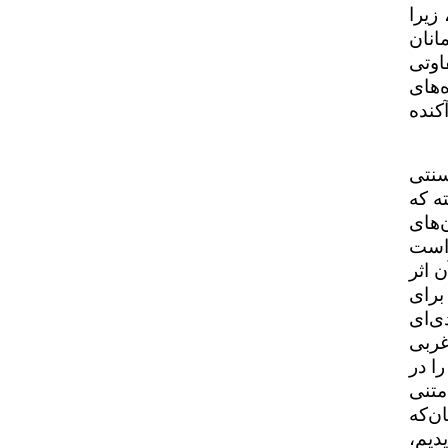
زیرا
انان
اوتی
‌های
کنده
سنتی
ه که
‌های
 است
 اثر
برای
ی‌ای
غربی
ا در
متنی
ن‌که
دیم،