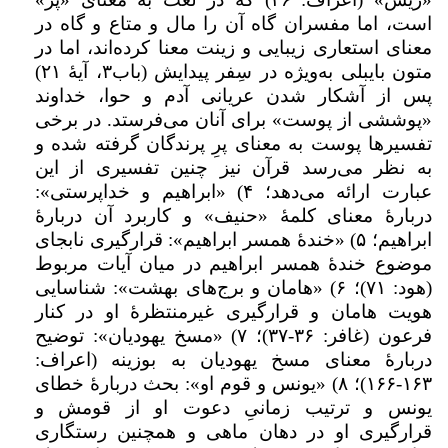
است، اما مفسران گاه آن را مال و متاع و گاه در
معنای استعاری زیبایی و زینت معنا کرده‌اند، اما در
متون بایبلی به‌ویژه در سِفر پیدایش (باب۳، آیهٔ ۲۱)
پس از آشکار شدن عریانی آدم و حوا، خداوند
«پوششی از پوست» برای آنان می‌فرستد. در برخی
تفسیرها پوست به معنای پرِ پرندگان گرفته شده و
به نظر می‌رسد قرآن نیز چنین تفسیری از این
عبارت ارائه می‌دهد؛ ۴) «ابراهیم و خداپرستی»:
دربارۀ معنای کلمۀ «حنیف» و کاربرد آن دربارهٔ
ابراهیم؛ ۵) «خندۀ همسر ابراهیم»: قرارگیری نابجای
موضوع خندۀ همسر ابراهیم در میان آیات مربوط
(هود: ۷۱)؛ ۶) «هامان و برج‌های بهشت»: شناسایی
هویت هامان و قرارگیری غیرمنتظرۀ او در کنار
فرعون (غافر: ۳۶-۳۷)؛ ۷) «مسخ یهودیان»: توضیح
دربارۀ معنای مسخ یهودیان به بوزینه (اعراف:
۱۶۳-۱۶۶)؛ ۸) «یونس و قوم او»: بحث دربارۀ خطای
یونس و ترتیب زمانیِ دعوت او از قومش و
قرارگیری او در دهان ماهی و همچنین رستگاری