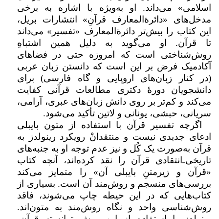
اسلامی» می‌داند. او به‌ویژه با اشاره به برخی
مدخل‌های «دائرة‌المعارف قرآنِ» انتشارات بریل،
این کتاب را بیش‌تر دائرة‌المعارف «تفسیر» می‌داند
تا قرآن. او می‌گوید به دلیل همین اشتباهِ
روش‌شناختی است که امروزه حتی در فضاهای
آکادمیک فرض بر این است که دانستن زبان عربی
(در کنار زبان‌های اروپایی و گاه فارسی) برای
دانشجویان دورۀ دکتری مطالعات قرآنی کفایت
می‌کند و کم‌تر بر روی دانش زبان‌های عبری، آرامی،
سریانی، حبشی، یونانی و لاتین تأکید می‌شود.
اگرچه تفسیر قرآن با استفاده از متون بایبلی
ادعای جدیدی نیست و منتقدانْ رویکرد رینولدز به
قرآن به‌صورت یک کُل و نیز عدم توجه او به جنبه‌های
تاریخی‌ـ‌انتقادی قرآن را نقد کرده‌اند، آنچه کتاب
«قرآن و زیرمتنِ بایبلی آن» را متمایز می‌کند
بررسی‌های منسجم و روش‌مند آن است. بسیاری از
کتاب‌هایی که در این حیطه چاپ می‌شوند، فاقد
روش‌شناسی واحد و نگاه روش‌مند به متون‌اند.
رینولدز با استفاده از این روش توانسته قرآن،