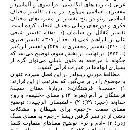
غربی (به زبان‌های انگلیسی، فرانسوی و آلمانی) و
مفسران اسلامی می‌آورد. در میان تفاسیر مختلف
اسلامی رینولدز پنج تفسیر از مشرب‌های مختلف
فکری و دوره‌های زمانی مختلف انتخاب کرده است:
تفسیر مُقاتل بن ‌سلیمان (د. ۱۵۰)، تفسیر شیعی
علی بن ابراهیم قمی (د. بعد از ۳۰۷)، تفسیر طبری
(د. ۳۱۰)، تفسیر زمخشری (د. ۵۳۸) و تفسیر ابن‌کثیر
(د. ۷۷۴). در نهایت در بخش سوم، توضیح می‌دهد که
چگونه با مراجعه به متون بایبلی می‌توان گره از
بسیاری ابهام‌ها در عبارات قرآنی گشود.
مطالعۀ موردیِ رینولدز در این فصل سیزده عنوان
یا موضوع را در بر می‌گیرد که به‌ترتیب از این قرارند:
۱) «سجدۀ فرشتگان»: دربارۀ معنای سجدۀ
فرشتگان بر آدم (بقره:‌۳۰) و معنای «خَلیفه» و روح
خداوند
)
حجر: ۲۹
(
؛ ۲) «الشیطان الرجیم»: توضیح
معنای صفت «رَجیم» برای شیطان و مشکلات
ناشی از در نظر گرفتن ریشۀ «رجم» به معنای سنگ
زدن؛ ۳) «آدم و پَر»: توضیح معناهای متفاوت کلمۀ
«ریش» (اعراف: ۲۶) که در لغت به معنای «پَر»