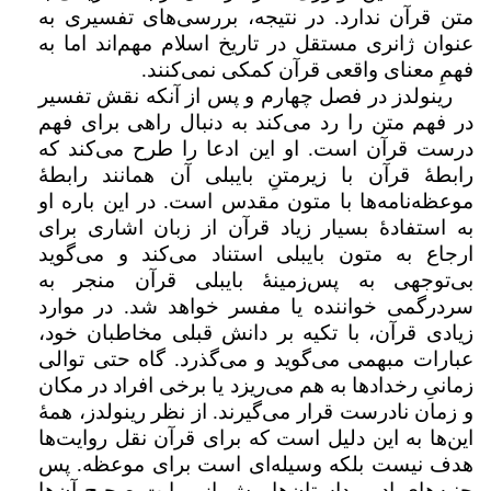
متن قرآن ندارد. در نتیجه، بررسی‌های تفسیری به
عنوان ژانری مستقل در تاریخ اسلام مهم‌اند اما به
فهمِ معنای واقعی قرآن کمکی نمی‌کنند.
رینولدز در فصل چهارم و پس از آنکه نقش تفسیر
در فهم متن را رد می‌کند به دنبال راهی برای فهم
درست قرآن است. او این ادعا را طرح می‌کند که
رابطۀ قرآن با زیرمتنِ بایبلی آن همانند رابطۀ
موعظه‌نامه‌ها با متون مقدس است. در این باره او
به استفادۀ بسیار زیاد قرآن از زبان اشاری برای
ارجاع به متون بایبلی استناد می‌کند و می‌گوید
بی‌توجهی به پس‌زمینۀ بایبلی قرآن منجر به
سردرگمی خواننده یا مفسر خواهد شد. در موارد
زیادی قرآن، با تکیه بر دانش قبلی مخاطبان خود،
عبارات مبهمی می‌گوید و می‌گذرد. گاه حتی توالی
زمانیِ رخدادها به هم می‌ریزد یا برخی افراد در مکان
و زمان نادرست قرار می‌گیرند. از نظر رینولدز، همهٔ
این‌ها به این دلیل است که برای قرآن نقل روایت‌ها
هدف نیست بلکه وسیله‌ای است برای موعظه. پس
جنبه‌های ادبی داستان‌ها بیش از روایتِ صحیحِ آن‌ها