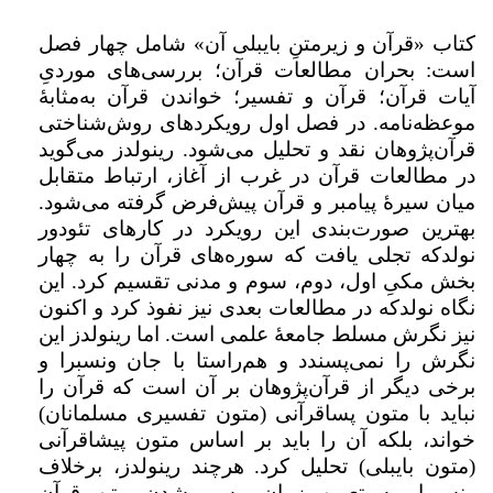
کتاب «قرآن و زیرمتنِ بایبلی آن» شامل چهار فصل
است: بحران مطالعات قرآن؛ بررسی‌های موردیِ
آیات قرآن؛ قرآن و تفسیر؛ خواندن قرآن به‌مثابهٔ
موعظه‌نامه. در فصل اول رویکردهای روش‌شناختی
قرآن‌پژوهان نقد و تحلیل می‌شود. رینولدز می‌گوید
در مطالعات قرآن در غرب از آغاز، ارتباط متقابل
میان سیرۀ پیامبر و قرآن پیش‌فرض گرفته می‌شود.
بهترین صورت‌بندی این رویکرد در کارهای تئودور
نولدکه تجلی یافت که سوره‌های قرآن را به چهار
بخش مکیِ اول، دوم، سوم و مدنی تقسیم کرد. این
نگاه نولدکه در مطالعات بعدی نیز نفوذ کرد و اکنون
نیز نگرش مسلط جامعهٔ علمی است. اما رینولدز این
نگرش را نمی‌پسندد و هم‌راستا با جان ونسبرا و
برخی دیگر از قرآن‌پژوهان بر آن است که قرآن را
نباید با متون پساقرآنی (متون تفسیری مسلمانان)
خواند، بلکه آن را باید بر اساس متون پیشاقرآنی
(متون بایبلی) تحلیل کرد. هرچند رینولدز، برخلاف
ونسبرا، به تعیین زمان رسمی‌شدن متن قرآن