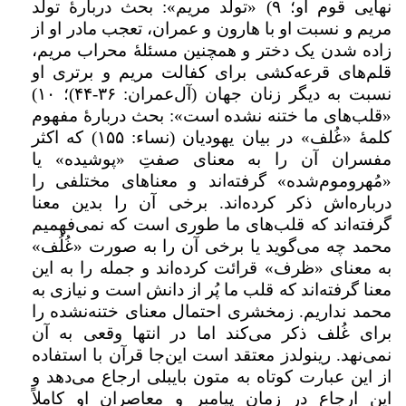
نهایی قوم او؛ ۹) «تولد مریم»: بحث دربارۀ تولد
مریم و نسبت او با هارون و عمران، تعجب مادر او از
زاده شدن یک دختر و همچنین مسئلۀ محراب مریم،
قلم‌های قرعه‌کشی برای کفالت مریم و برتری او
نسبت به دیگر زنان جهان (آل‌عمران: ۳۶-۴۴)؛ ۱۰)
«قلب‌های ما ختنه نشده است»: بحث دربارۀ مفهوم
کلمهٔ «غُلف» در بیان یهودیان (نساء:‌ ۱۵۵) که اکثر
مفسران آن را به معنای صفتِ «پوشیده» یا
«مُهروموم‌شده» گرفته‌اند و معناهای مختلفی را
درباره‌اش ذکر کرده‌اند. برخی آن را بدین معنا
گرفته‌اند که قلب‌های ما طوری است که نمی‌فهمیم
محمد چه می‌گوید یا برخی آن را به صورت «غُلُف»
به معنای «ظرف» قرائت کرده‌اند و جمله را به این
معنا گرفته‌اند که قلب ما پُر از دانش است و نیازی به
محمد نداریم. زمخشری احتمال معنای ختنه‌نشده را
برای غُلف ذکر می‌کند اما در انتها وقعی به آن
نمی‌نهد. رینولدز معتقد است این‌جا قرآن با استفاده
از این عبارت کوتاه به متون بایبلی ارجاع می‌دهد و
این ارجاع در زمان پیامبر و معاصران او کاملاً