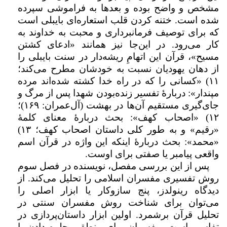
مشخص و واضح بوده و بعدها به فراموشی سپرده
شده است. ختنه کردن قلب استعاره‌ای بایبلی است
که برای توصیف فرمانبرداری و محبت به خداوند به
کار می‌رود. در این‌جا نیز همانند «ادعای کشتن
مسیح»، قرآن این اتهامِ ریشه‌دار در سنت بایبلی را
از دهان یهودیان نسبت به خودشان مطرح می‌کند؛
۱۱) «کسانی را که در راه خدا کشته شده‌اند مرده
مپندار»: دربارۀ تفسیر زنده‌بودن شهدا پس از مرگ و
جای‌گیری مستقیم آن‌ها در بهشت (آل‌عمران: ۱۶۹)؛
۱۲) «اصحاب کهف»: بحث دربارۀ معنای کلمۀ
«رقیم» و به طور کلی داستان اصحاب کهف؛ ۱۳)
«محمد»: بحث دربارۀ اینکه این واژه در قرآن اسم
واقعی پیامبر یا صفتی برای اوست.
پس از این بررسی‌ مفصل،‌ نویسنده در فصل سوم
روش تفسیری مفسران اسلامی را تحلیل می‌کند. از
دیدگاه رینولدز، پنج سازوکار یا ابزار اصلی را
می‌توان برای شناخت روش مفسران سنتی در
تحلیل قرآن برشمرد. اولین ابزار داستان‌پردازی در
تفاسیر است. مفسران برای منطقی جلوه دادن یا