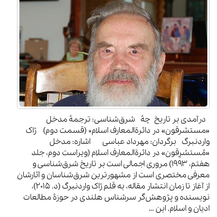
درآمدی بر تاریخ چهٔ شرق‌شناسی: ترجمهٔ مدخل
«مستشرقون» در دائرة‌المعارف اسلام* (قسمت دوم) ژاک
واردنبرگ برگردان: مهرداد عباسی اشاره: مدخل
«مُستشرِقون» در دائرةالمعارف اسلام (ویراست دوم، جلد
هفتم، ۱۹۹۳) مروری اجمالی است بر تاریخ شرق‌شناسی و
معرفی مختصری است از مشهورترین شرق‌شناسان و آثارشان
از آغاز تا زمان انتشار مقاله، به قلم ژاک واردنبرگ (د. ۲۰۱۵)،
نویسنده و پژوهش‌گر سرشناس هلندی در حوزۀ مطالعات
ادیان و اسلام. این …