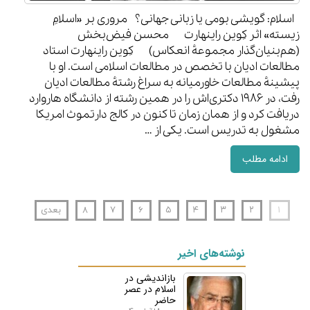
اسلام: گویشی بومی یا زبانی جهانی؟ مروری بر «اسلامِ
زیسته» اثر کِوین راینهارت محسن فیض‌بخش
(هم‌بنیان‌گذار مجموعهٔ انعکاس) کِوین راینهارت استاد
مطالعات ادیان با تخصص در مطالعات اسلامی است. او با
پیشینهٔ مطالعات خاورمیانه به سراغ رشتهٔ مطالعات ادیان
رفت، در ۱۹۸۶ دکتری‌اش را در همین رشته از دانشگاه هاروارد
دریافت کرد و از همان زمان تا کنون در کالج دارتموث امریکا
مشغول به تدریس است. یکی از …
ادامه مطلب
۱
۲
۳
۴
۵
۶
۷
۸
بعدی
نوشته‌های اخیر
بازاندیشی در
اسلام در عصر
حاضر