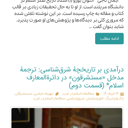
ایمان تاجی آنتوان بورو (۱) استاد تاریخ صدر اسلام در
دانشگاه مریلند است. از او تا به حال تحقیقات زیادی در قالب
کتاب و مقاله به چاپ رسیده است. در این نوشته تلاش شده
که مروری کلی بر دیدگاه‌ها و پژوهش‌های او صورت پذیرد.
شاید بتوان گفت …
ادامه مطلب
درآمدی بر تاریخچهٔ شرق‌شناسی: ترجمهٔ
مدخل «مستشرقون» در دائرة‌المعارف
اسلام* (قسمت دوم)
۱۶ خرداد ۰۴
مطالعات اسلام در غرب
مهرداد عباسی
،
مستشرقان
،
ژاک واردنبرگ
،
خاورشناسان
،
شرق‌شناسی
،
مطالعات اسلام در غرب