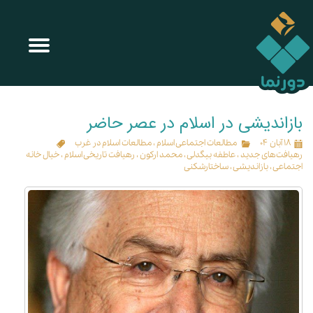
بازاندیشی در اسلام در عصر حاضر
۱۸ آبان ۰۴
مطالعات اجتماعی اسلام
،
مطالعات اسلام در غرب
رهیافت‌های جدید
،
عاطفه بیگدلی
،
محمد ارکون
،
رهیافت تاریخی اسلام
،
خیال خانه
اجتماعی
،
بازاندیشی
،
ساختارشکنی