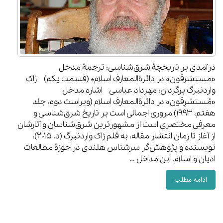
درآمدی بر تاریخچهٔ شرق‌شناسی: ترجمهٔ مدخل
«مستشرقون» در دائرة‌المعارف اسلام* (قسمت یکم) ژاک
واردنبرگ برگردان: مهرداد عباسی اشاره مدخل
«مُستشرِقون» در دائرةالمعارف اسلام (ویراست دوم، جلد
هفتم، ۱۹۹۳) مروری اجمالی است بر تاریخ شرق‌شناسی و
معرفی مختصری است از مشهورترین شرق‌شناسان و آثارشان
از آغاز تا زمان انتشار مقاله، به قلم ژاک واردنبرگ (د. ۲۰۱۵)،
نویسنده و پژوهش‌گر سرشناس هلندی در حوزۀ مطالعات
ادیان و اسلام. این مدخل …
ادامه مطلب