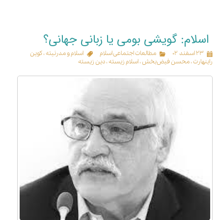
اسلام: گویشی بومی یا زبانی جهانی؟
۲۳ اسفند ۰۲
مطالعات اجتماعی اسلام
اسلام و مدرنیته
،
کوین
راینهارت
،
محسن فیض‌بخش
،
اسلام زیسته
،
دین زیسته