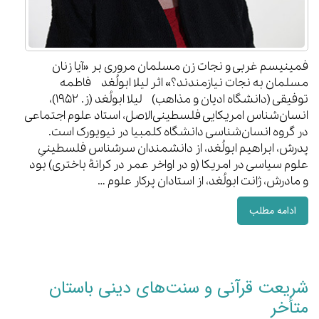
فمینیسم غربی و نجات زن مسلمان مروری بر «آیا زنان
مسلمان به نجات نیازمندند؟» اثر لیلا ابولُغد فاطمه
توفیقی (دانشگاه ادیان و مذاهب) لیلا ابولُغد (ز. ۱۹۵۲)،
انسان‌شناس امریکایی فلسطینی‌الاصل، استاد علوم ‌اجتماعی
در گروه انسان‌شناسی دانشگاه کلمبیا در نیویورک است.
پدرش، ابراهیم ابولُغد، از دانشمندان سرشناس فلسطینیِ
علوم‌ سیاسی در امریکا (و در اواخر عمر در کرانۀ باختری) بود
و مادرش، ژانت ابولُغد، از استادان پرکار علوم …
ادامه مطلب
شریعت قرآنی و سنت‌های دینی باستان
متأخر