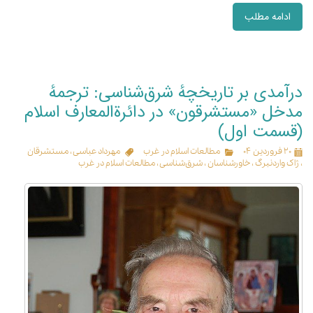
ادامه مطلب
درآمدی بر تاریخچهٔ شرق‌شناسی: ترجمهٔ
مدخل «مستشرقون» در دائرة‌المعارف اسلام
(قسمت اول)
۲۰ فروردین ۰۴
مطالعات اسلام در غرب
مهرداد عباسی
،
مستشرقان
،
ژاک واردنبرگ
،
خاورشناسان
،
شرق‌شناسی
،
مطالعات اسلام در غرب