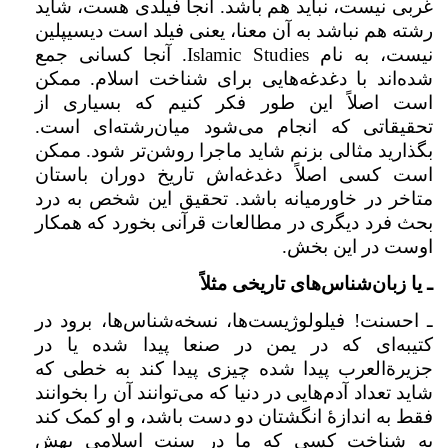
غربی نیست،‌ نباید هم باشد. آنجا فیلدی هست، شاید
رشته هم نباشد به آن معنا، یعنی فیلد است دیسیپلین
نیست،‌ به نام
Islamic Studies
. آنجا کسانی جمع
شده‌اند با دغدغه‌هایی برای شناخت اسلام. ممکن
است اصلاً این طور فکر کنیم که بسیاری از
تحقیقاتی که انجام می‌شود میان‌رشته‌ای است.
بگذارید مثالی بزنم شاید ماجرا روشن‌تر شود. ممکن
است کسی اصلاً دغدغه‌اش تاریخ دوران باستان
متاخر در خاورمیانه باشد. تحقیق این شخص به درد
بحث فرد دیگری در مطالعات قرآنی بخورد که همکار
اوست در این بخش.
ـ یا زبان‌شناس‌های تاریخی مثلاً
ـ احسنت! فیلولوژیست‌ها،‌ نسخه‌شناس‌ها، برود در
کتیبه‌ای که در یمن در صنعا پیدا شده یا در
جزیرة‌العرب پیدا شده چیزی پیدا کند به خطی که
شاید تعداد آدم‌هایی در دنیا که می‌توانند آن را بخوانند
فقط به اندازهٔ انگشتان دو دست باشد، و او کمک کند
به شناخت کسی که ما در سنت اسلامی بهش