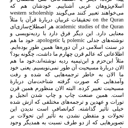
اسلام‌پژوهان غربی آشناییم. خودشان هم که
می‌خواهند تعبیر کنند می‌گویند
western scholership
on the Quran
تحقیقات غربیان دربارهٔ قرآن یا مثلاً
academic studies of the Quran
هر اصطلاح‌سازی‌ای
معنایی دارد. این دیگر فرق دارد با ردیه‌نویسی و
نوشته‌های جدلی
polemic
یا
apologetic
. خود ما هم
در سنت اسلامی در آن دوره‌ها همین طور بوده‌ایم.
اطلاعاتی که عالم قرن چهارم ما داشت، چگونه بود؟
مثلاً ابن‌حزم و ابن‌تیمیه ردیه نوشته‌اند،‌خود ما هم
الان دربارهٔ مسیحیت آن طور نمی‌نویسیم. یعنی خود
ما الان به خاطر ترجمه‌هایی که شده و رفت
وآمدهایی که صورت گرفته شناخت‌مان دربارهٔ
مسیحیت تغییر کرده. البته الان منظورم همین قرن
است. همین صنعت چاپ و چاپ شدن انجیل و
تورات و عهدین و ترجمه‌های مختلفی که ازش شده
خیلی تأثیر گذاشته. کم‌انصافی است ندیدن این
تحولات و متفطن نشدن به تأثیر این تحولات بر
تصویرهایی که از دو طرف نسبت به همدیگر وجود