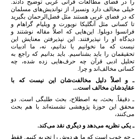
را در فضای مطالعات قرآنی غربی توضیح دادند.
خیلی مخالف دارد ونسبرا، از نواندیش‌های مسلمان
که در فضای غربی هستند مثل فضل‌الرحمان بگیرید
تا کسانی مثل آنگلیکا نویورت و ویلیام گراهام و
فرانسوا دوبلوا. این‌هایی که اصلاً مقاله نوشتند و
دیدگاه او را نپذیرفتند. این نپذیرفتن معنایش این
نیست که ما نخوانیم یا ندانیم، نه، ‌ما ادبیات
تحقیقمان را باید بشناسیم. باید بدانیم که راجع به
تحلیل ادبی قرآن چه حرف‌هایی زده شده، چه
کسانی مخالف‌اند و چرا.
ـ و اصلاً دلیل مخالفت‌شان این نیست که با
عقایدشان مخالف است...
ـ دقیقاً. بحث، به اصطلاح، بحث طلبگی است. دو
محقق این حوزهٔ پژوهشی نشسته‌اند با هم بحث
می‌کنند،‌
ـ یکی نظریه می‌دهد و دیگری نقد می‌کند.
ـ چه خوب است که ما هردوش را تجربه کنیم. فقط