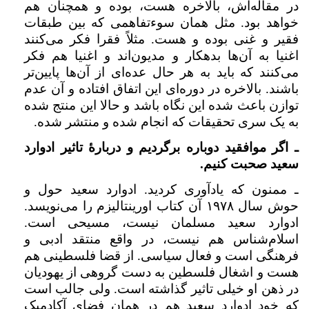
در مقاله‌اش، ‌بالاخره هست، بوده و همچنان هم
خواهد بود. مثل همان سوءتفاهمی که بین طبقات
فقیر و غنی بوده و هست. مثلاً فقرا فکر می‌کنند
اغنیا به آن‌ها بدهکار و مدیون‌اند و اغنیا هم فکر
می‌کنند که باید به هر حال عده‌ای از آن‌ها پایین‌تر
باشند. بالاخره در دوره‌ای این اتفاق افتاده و آن عدم
توازن باعث شده این نگاه باشد و حالا این منتج شده
به یک سری تحقیقات که انجام شده و منتشر شده.
ـ اگر موافقید دوباره برگردیم و دربارهٔ تاثیر ادوارد
سعید صحبت کنیم.
ـ ممنون که یادآوری کردید. ادوارد سعید حول و
حوش سال ۱۹۷۸ آن کتاب اورینتالیزم را می‌نویسد.
ادوارد سعید مسلمان نیست، مسیحی است.
اسلام‌شناس هم نیست، در واقع منتقد ادبی و
فرهنگی است و فعال سیاسی. از قضا فلسطینی هم
هست و اشغال فلسطین به دست گروهی از یهودیان
در ذهن او خیلی تاثیر گذاشته است. ولی جالب است
که خود ادوارد سعید هم در همان فضای آکادمیک