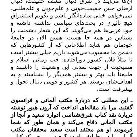
آن‌ها می‌آیند در شرق دنبال کشف حقیقت، دنبال
ارضای حس حقیقت‌جویی و علم‌جویی و علم‌طلبی.
نمی‌خواهم خیلی ساده‌انگار باشم و بگویم استشراق
هیچ تاثیری در بحث‌های سیاسی نداشته، داشته و
خود غربی‌ها هم می‌گویند که این شعار دشمنت را
بشناس در همه جا هست. همین الان در جامعهٔ
خودمان هم شاید اطلاعاتی که از کشورهایی که
دشمن ما محسوب می‌شوند داریم خیلی بیشتر است
تا مثلاً فلان کشور دورافتاده. خب زمانی اسلام و
مسیحیت از جهت تمدنی این وضعیت را داشتند و
طبیعتاً باید بهتر و بیشتر همدیگر را بشناسند و به
اهداف‌شان برسند. هر کشور و قومی دنبال تحول و
پیشرفت است.
ـ این مطلبی که دربارهٔ‌ مکتب آلمانی و فرانسوی
گفتید، مرا یاد مقاله‌ای انداخت که آرون هیوز نوشته
دربارهٔ‌ نقد کتاب شرق‌شناسی ادوارد سعید و آنجا از
مکتب آلمانی دفاع می‌کند و همان طور که شما
فرمودید او هم معتقد است سعید محققان مکتب
آلمانی را در تحلیلش نادیده گرفته و موجی که کتاب