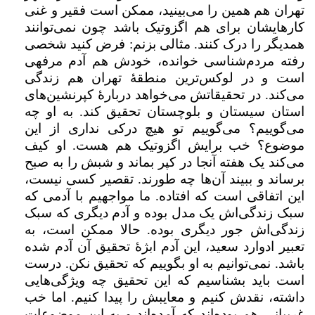
تهران هم همین را می‌بینید، ممکن است فقیر و غنی
کارهایشان برای هم اگزوتیک باشد چون نمی‌توانند
همدیگر را درک کنند. مثالی بزنم: فرض کنید شخصی
رفته مردم‌شناسی خوانده، خودش هم آدم مرفهی
است و در لوکس‌ترین منطقهٔ تهران هم زندگی
می‌کند. در تحقیقاتش می‌خواهد دربارهٔ کپرنشین‌های
استان سیستان و بلوچستان تحقیق کند. به او چه
می‌گوییم؟ می‌گوییم تو هیچ درکی نداری از این
موضوع؟ خب برایش اگزوتیک هم هست. او کیف
می‌کند یک هفته آنجا در کپر بماند و شبش را به صبح
برساند و ببیند آن‌ها چه طورند. تقصیر کسی نیست،
این اتفاقی است که افتاده. ما مواجهیم با آدمی که
سبک زندگی‌اش یک مدل بوده و آدم دیگری که سبک
زندگی‌اش جور دیگری بوده. حالا ممکن است، به
تعبیر ادوارد سعید، این آدم ابژهٔ تحقیق آن آدم شده
باشد. نمی‌توانیم به او بگوییم که تحقیق نکن. درست
است باید بشناسیم که این تحقیق چه ویژگی‌هایی
داشته،‌ نقدش کنیم و معایبش را پیدا کنیم. اما خب
غربیانی هم بوده‌اند که آمده‌اند و به این موضوعات