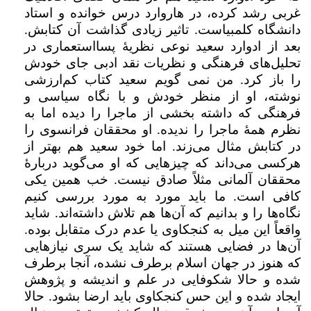
غربی رشد کرده، در هاروارد درس خوانده و استاد
دانشگاه کلمبیاست. تاثیر زیادی گذاشت آن کتابش.
بعد از ادوارد سعید نوعی نظریهٔ پسااستعماری در
تحلیل‌های فرهنگی و نظریات نقد ادبی جای خودش
را باز کرد. من نمی گویم سعید کتاب کم‌ارزشی
نوشته، او از منظر خودش و با نگاه سیاسی و
فرهنگی که داشته بخشی از ماجرا را دیده اما به
نظرم همهٔ ماجرا را ندیده. او محققان فرانسوی را
در کتابش مثال می‌زند. اما خود سعید هم بهتر از
هرکسی می‌داند که چیزهایی که او می‌گوید دربارهٔ
محققان آلمانی مثلاً صادق نیست. خب همین یکی
کافی است. ما باید مورد به مورد بررسی کنیم
نگاه‌ها را و بدانیم که آن‌ها هم تلاش داشته‌اند. شاید
واقعاً این میل به کنجکاوی یا عدم درک متقابل بوده.
آن‌ها در فضایی هستند که شاید یک سری نیازهایی
که هنوز در جهان اسلام برطرف نشده،‌ آنجا برطرف
شده و حالا شکوفایی در علم و اندیشه و پژوهش
ایجاد شده و این حس کنجکاوی باید ارضا بشود. حالا