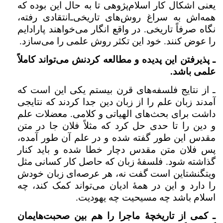
یعنی اشکال کار اسلام‌پژوهی تا به حال این بوده که
همه‌اش به سراغ روش‌های تاریخی‌ـ‌انتقادی رفته،‌
نگاه صرفاً تاریخی. در واقع انگار می‌خواهند پارادایم
را عوض کنند. خود این تکثر روش علمی را می‌سازد.
ـ پذیرفتن این پدیده و مطالعه کردنش می‌تواند کاملاً
علمی باشد.
ـ از نتایج فلسفه‌های قرن بیستم یکی این است که
آمدند زبان علم را از زبان دین جدا کردند که نتایجی
داشت برای بحث‌های الهیاتی و کلامی. معضلات علم
و دین را تا حدی حل کرد که مثلاً فلان جا در متن
مقدس این طور گفته شده و در علم آن طور آمده،
پس فلان متن مقدس دچار خطا شده و باید کنار
گذاشته شود. فلسفه‌ٔ زبان که حاصل کار کسانی مثل
ویتگنشتاین است گفت نه، ‌هر عرصه‌ای زبان خودش
را دارد و این در همهٔ ادیان می‌تواند کمک کند،‌ چه
اسلام باشد چه مسیحیت چه یهودیت.
ـ کمی از تاریخچهٔ‌ ماجرا را هم بین صحبت‌هایمان