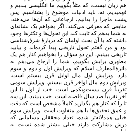
هم زبان نیست، که مثلاً بگوییم ما انگلیسی بلدیم و
فهمیدیم. نه،‌ باید ادبیات موضوع را بشناسیم. پسِ
پشت ماجرا را بدانیم،‌ ارجاعاتی که آن‌ها می‌دهند،
منابعی که معرفی می‌کنند. اگر بخواهم یک نشانه‌ای
به شما بدهم که ثابت کند این تحول‌ها و تکثرها وجود
داشته که با آن بحث اولمان که دربارهٔ شرق‌شناسی
بود و من گفتم تحول تاریخی پیدا کرده‌اند و بیایید
تاریخی ببینیم، این دو سؤال‌ را بخواهیم کنار هم یک
مظهری برایش بگوییم، شما را ارجاع می‌دهم به
دائرة‌المعارف اسلام که ویرایش اول و دوم و سوم
دارد. ویرایش اول مال اوایل قرن بیستم است،
ویرایش دوم مال اواخر قرن بیستم، ‌ویرایش سومی
تقریباً قرن بیست‌ویکمی است. خب از اول تا این
آخر تقریباً صد سال فاصله است. خب ببینید، ‌این سه
تا را که کنار هم بگذارید کاملاً مشخص است که دقت
و عمق تحقیق‌ها با هم متفاوت است. ویرایش سوم
خیلی همدلانه‌تر شده، تعداد محققان مسلمانی که
درش مشارکت دارند خیلی بیشتر شده نسبت به