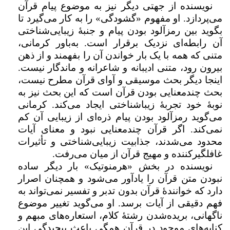
نویسنده از جهتی دیگر نیز به موضوع پیام قرآن
می‌پردازد. او مفهوم «گشودگی» را به کار می‌گیرد تا
بگوید بین رمزآلود بودن پیام و جنبۀ زیبایی‌شناختی
آن رابطه‌ای نزدیک برقرار است. به‌باور کرمانی،
متنی که همه با یک بار خواندن آن را بفهمند و از ذهن
بیرون رود، متنی ادیبانه و شاعرانه و ماندگار نیست.
اینجا دیگر بحث موسیقی و آوای قرآن مطرح نیست،
بحث چندمعنایی بودن قرآن است که این بحث نیز به
نوبۀ خود تجربۀ زیباشناختی ایجاد می‌کند. کرمانی
می‌گوید رمزآلود بودن پیام ذره‌ای از زیبایی آن کم
نمی‌کند. اگر قرآن چندمعنایی نبود و معنای آیات
محدود می‌شدند، جذابیت زیبایی‌شناختی و تأثیرات
غافلگیرکننده و مهیج قرآن از میان می‌رفت.
نویسنده در بخش «هرمنوتیک» بار دیگر ساده
نبودن متن قرآن را یادآور می‌شود و همچنان اصرار
دارد که خوانندۀ قرآن بدون تدبر و تفسیر نمی‌تواند به
فهم دقیقی از آیات برسد. او می‌گوید تغییر موضوع
ناگهانی، بریده‌شدن رشتۀ کلام، استعاره‌های مبهم و
کنایه‌های موجود در قرآن همگی باعث پیچیدگی این