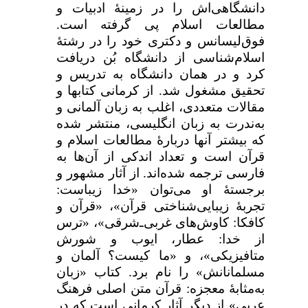
دانشگاهی‌اش را در زمينۀ ادبيات و
مطالعات اسلام پی گرفته است.
فوق‏‌ليسانس و دكتری خود را در رشتۀ
اسلام‌‏شناسی از دانشگاه بُن دريافت
كرد و در همان دانشگاه به تدريس و
تحقيق مشغول شد. از كرمانی كتاب‏ها و
مقالات متعددی، اغلب به زبان آلمانی و
به‌ندرت به زبان انگليسی، منتشر شده
كه بيشتر آن‏ها دربارۀ مطالعات اسلام و
قرآن است و تعداد اندکی از آن‌ها به
فارسی ترجمه شده‌اند. از آثار مشهور و
برجستۀ او می‌توان «خدا زیباست:
تجربۀ زیبایی‌شناختی قرآن»، «قرآن و
کافکا: کاوش‌های غربی‌ـ‌شرقی»، «ترس
از خدا: عطار، ایوب و شورش
متافیزیکی»، و «ما کیست؟ آلمان و
مسلمانانش» را نام برد. کتاب «زبان
به‌مثابۀ معجزه: قرآن متن اصلی فرهنگ
عربی» از دیگر آثار کرمانی است که در