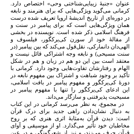
عنوان «جنبۀ زیبایی‌شناختی وحی» اختصاص دارد.
کرمانی می‌گوید ویژگی‌هایی که برای هنرمند و نابغه
در دوره‌ای از تاریخ اندیشۀ اروپا تعریف شده درست
همان ویژگی‌هایی است که برای پیامبر در سنت و
فرهنگ اسلامی ذکر شده است. نویسنده در بخشی
از مقالۀ خود از سورن کی‌یرکگور، فیلسوف و
الهی‌دان دانمارکی، نقل‌قول می‌کند که بین پیامبر (در
سنت مسیحی) و نابغه وجه اشتراکی قائل نیست و
معتقد است بین این دو هم در زبان و هم در شکل
الهام و رفتارشان تفاوت‌هایی وجود دارد. کرمانی با
تأکید بر وجود شباهت و اشتراک بین مفهوم نابغه در
دورۀ کی‌یرکگور و مفهوم پیامبر در بافت اسلامی،‍
این ادعای کی‌یرکگور را تنها با مفهوم پیامبر در
مسیحیت پذیرفتنی و سازگار می‌داند.
در مجموع، به نظر می‌رسد کرمانی در این کتاب
به دنبال نشان‌دادن راهی جدید برای درک قرآن
است: دیدن قرآن به‌مثابۀ اثری هنری که بر روح
مخاطبان خود تأثیر می‌گذارد. او از موسیقی و آوای
قرآن حرف می‌زند، و نیز از شعرگونگی و در عین