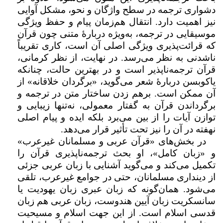
دشواری ترجمه در سطح واژگان و نحو، مشکل آوایی
نیز اهمیت دارد. انتقال هم‌زمان پیام و حفظ ویژگی
موسیقایی در ترجمه، به‌ویژه دربارهٔ متنی چون قرآن
که قرائت‌پذیری ویژگی اصلی آن است،‌ کاری تقریباً
ناشدنی به نظر می‌رسد. در نهایت، از نظر کرمانی،
قرآن ترجمه‌ناپذیر است و در بهترین حالت، چنانکه
یاکوبسن دربارۀ شعر می‌گوید، «برگردان خلاقانه» از
آن ممکن است. برهم زدن ساختار متن در ترجمه و
برگرداندن قرآن به گفتار معمولی، نه‌تنها زیبایی و
توازن آیات را از بین می‌برد بلکه ایده و پیام اصلی
نهفته در آن را نیز تحت تأثیر قرار می‌دهد.
در بخش‌های «قرآن عربی و مسلمانان غیرعرب»
و «زبان کامل»، او بحث ترجمه‌ناپذیری قرآن را
تکمیل می‌کند و می‌گوید آشنایی با زبان عربی جزئی
از دینداری مسلمانان، حتی در جوامع غیرعرب، تلقی
می‌شود. همان‌گونه که زبان عبری زبان یهودیت یا
سانسکریت زبان آیین هندوست، زبان عربی هم زبان
قدسی اسلام است. از این جهت اسلام و مسیحیت