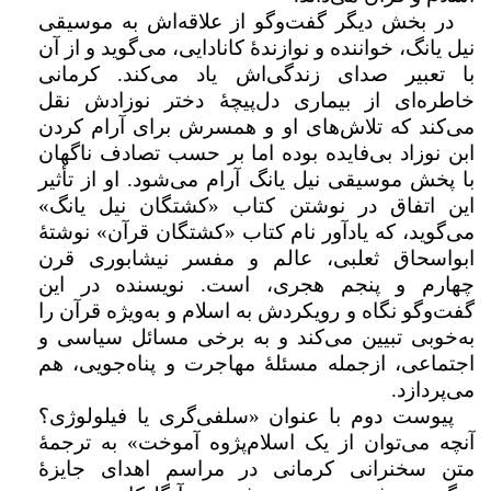
در بخش دیگر گفت‌وگو از علاقه‌اش به موسیقی
نیل یانگ، خواننده و نوازندۀ کانادایی، می‌گوید و از آن
با تعبیر صدای زندگی‌اش یاد می‌کند. کرمانی
خاطره‌ای از بیماری دل‌پیچۀ دختر نوزادش نقل
می‌کند که تلاش‌های او و همسرش برای آرام کردن
ابن نوزاد بی‌فایده بوده اما بر حسب تصادف ناگهان
با پخش موسیقی نیل یانگ آرام می‌شود. او از تأثیر
این اتفاق در نوشتن کتاب «کشتگان نیل یانگ»
می‌گوید، که یادآور نام کتاب «کشتگان قرآن» نوشتۀ
ابواسحاق ثعلبی، عالم و مفسر نیشابوری قرن
چهارم و پنجم هجری، است. نویسنده در این
گفت‌وگو نگاه و رویکردش به اسلام و به‌ویژه قرآن را
به‌خوبی تبیین می‌کند و به برخی مسائل سیاسی و
اجتماعی، ازجمله مسئلۀ مهاجرت و پناه‌جویی، هم
می‌پردازد.
پیوست دوم با عنوان «سلفی‌گری یا فیلولوژی؟
آنچه می‌توان از یک اسلام‌پژوه آموخت» به ترجمۀ
متن سخنرانی کرمانی در مراسم اهدای جایزۀ