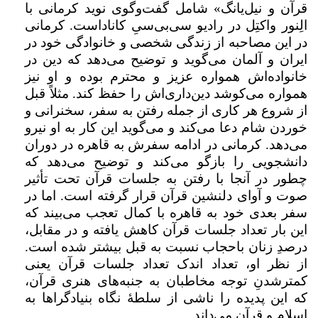
قرآن و نیل‌یانگ» شامل گفت‌وگوی نوید کرمانی با
الِنور واکتِل در رادیو سی‌بی‌سیِ کاناداست. کرمانی
در این مصاحبه از زندگی شخصی و خانوادگی خود در
ایران و آلمان می‌گوید و توضیح می‌دهد که دین در
خانواده‌اش همواره عزیز و محترم بوده و او نیز
همواره می‌کوشد دین‌داری‌اش را حفظ کند. مثلاً قبل
از شروع هر کاری از جمله رفتن به سفر، سخنرانی و
خوردن شام دعا می‌کند و می‌گوید این کار به او نیرو
می‌دهد. کرمانی در ادامه سفرش به قاهره در دوران
دانشجویی‌ را بازگو می‌کند و توضیح می‌دهد که
چطور در آنجا با رفتن به جلسات قرآن تحت تأثیر
صوت و آوای دلنشین قرآن قرار گرفته است. اما در
سفر بعدی خود به قاهره با کمال تعجب می‌بیند که
این بار تعداد جلسات قرآن کاهش یافته و در مقابل،
درصدِ زنان باحجاب نسبت به قبل بیشتر شده است.
از نظر او، تعداد اندک تعداد جلسات قرآن یعنی
کمترشدنِ توجه مخاطبان به جنبه‌های هنری قرآن،
که این پدیده را ناشی از سلطۀ نگاه بنیادگراها به
اسلام و قرآن می‌داند.