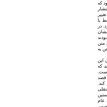
د که
تشار
غییر
ط با
. در
نشان
ودند
 متن
ن به
 این
د که
است.
 قصد
کند.
تقلی
ستین
 عام
صویر