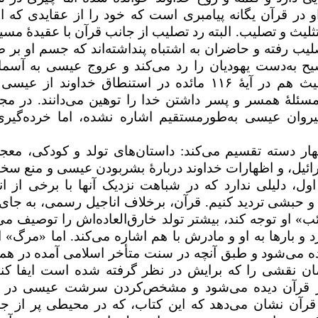
در قرآن یگانه پیامبری است که خود را از عقایدی که 
ه تثلیث و تصلیب. البته رد تصلیب از جانب قرآن با عقیدهٔ مس
یب رفته و حاضران به اشتباه پنداشته‌اند که جسم او بر 
 به‌دست یهودیان را رد می‌کند و عروج عیسی به آسما
لیث هم در آیهٔ
۱۱۶
مائده در استنطاق خداوند از عیسی 
سئلهٔ همسر و پسر داشتن خدا را توهین می‌دانند. در مج
یروان عیسی به‌طورمستقیم اشاره نشده، اما خرده‌گیری
ار دسته تقسیم می‌کند: داستان‌های تولد و کودکی، معج
ائیل، و اظهارات خداوند دربارهٔ بشربودن عیسی و منع سخن
 اول، دلیلی ندارد که در شباهت نزدیک آنها با برخی از ان
و حبشی تردید کنیم. قرآن، برخلاف اناجیل رسمی، به جای 
 او توجه کند، بیشتر تولد خارق‌العاده‌اش را توصیف می‌
 و بارها به او و مادرش با هم اشاره می‌کند. اما «مرگ» او
برده می‌شود و طبق آنچه در سنت متأخر اسلامی آمده در هما
مان نقشی را که برایش در نظر گرفته شده است ایفا کند
 در قرآن دیده می‌شود و مشخص‌کردن سرشت عیسی در 
رآن نشان می‌دهد که این کتاب، که در محیطی پر از ج