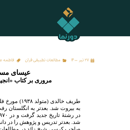
عیسای مسلمانان نماد هم‌زیستی ادیان
۲۷ تیر ۱۴۰۰
مطالعات تطبیقی قرآن
فاطمه ع
عیسای مسلم
مروری بر کتاب «انجی
طریف خالدی (متولد
۱۹۳۸
) مورخ ف
به بیروت شد. بعدتر به انگلستان ر
در رشتهٔ تاریخ جدید گرفت و در
۹۷۰
شد. بعدتر تدریس و پژوهش را در دانش
صاحب کرسی شیخ زائد در مطالعات ع