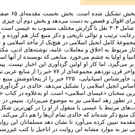
 دو بخش تشکیل شده است. بخش نخست مقدمه‌ای
۶۵
صفحه
 برای اقوال و قصص به دست می‌دهد و بخش دوم آن چیزی
و شامل
۳۰۳
نقل یا گزارش مختلف منسوب به عیسی است ک
عایت ترتیب و توالی تاریخی و ذکر منبع کنار هم آورده و 
 مجموعهٔ کامل انجیل اسلامی در هیچ‌یک از مآخذ اسلامی و 
ثار مربوط به اخلاق و معاملات عامه، نوشته‌های ادبی، مکت
ا و اولیا به چشم می‌خورد. منابعی که نویسنده از آنها است
 می‌گیرد، اما کار او اولین گردآوری این اخبار نیست. پیش
واخر قرن نوزدهم مجموعه‌ای از
۷۷
خبر را از منابع عربی ت
س، خاورشناس اسپانیایی،
۲۲۵
خبر را از پنجاه‌وشش منبع 
 اساس انجیل اسلامی را تشکیل می‌دهد. خالدی در گردآوری
رین سخنان «عیسای اسلامی» است. او به‌علاوه در کتاب خو
ر در تطور زهد اسلامی نیز به موضوع می‌پردازد. سپس در
یت‌های مرتبط با عیسی یا منقول از او را در کهن‌ترین شکل
 منبع ذکر شده‌اند که خالدی تمام آن‌ها را هم ذکر می‌کند. آ
قدمه تبیین کرده می‌آورد تا نشان دهد مسلمانان این روای
ی نیز به موارد مشابه این روایت در اناجیل یا کتب غیررسم