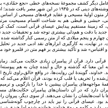
 عامل دیگر کشف مجموعۀ نسخه‌های خطی «نجع حمّادی» بو
شته‌های دینی که در
۱۹۴۵
در این شهر مصر یافت شدند؛ ان
ر متون اولیهٔ مسیحی و عقاید فرقه‌های مسیحی از اساس ت
ریانی، حبشی و قبطی هم به شناخت اقسام مسیحیت مرتب
که زمینهٔ مستقیم پیدایش عیسای قرآنی است، کمک کرد
 جدید با دقت و هم‌دلی بیشتری توجه شد و تحقیقات جدید 
رن چهارم و پنجم میلادی که از متن رسمی کنار گذاشته شده ب
در نهایت، به کارگیری ابزارهای نقد ادبی جدید در تحلیل
 و اقتباس» شد و تأکید بیشتری بر فهم متن در قلمرو خود مت
قرآنی دارد. قرآن از پیامبران زیادی حکایت می‌کند. زمان
ین معنا که گذشته و حال و آینده چنان به هم پیوسته‌ان
داوند، گویندهٔ این روایت‌ها، در واقع خالق‌ـ‌راوی تاریخ 
ل‌شده را تحریف یا قلب کرده بودند، قرآن اعلام می‌کند که
هٔ مواجهه‌های پیامبران پیشین با خدا را بازگویی و ترمیم 
ان دارد که در آن داستان‌های پیامبران حکایت‌های مس
ها با امت‌هایشان را نشان می‌دهند. از سوی دیگر، پیروان را
ند بود. عیسای قرآنی را نیز باید در چارچوب گونه‌شناسی
ی دارد و کلمه و روح خداوند خوانده شده اما چیزی در ت