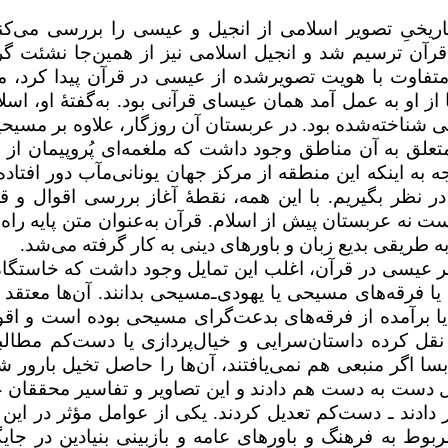
اریخیِ تصویر اسلامی از انجیل و عیسی را بررسی می‌کند
آن ترسیم شد و انجیل اسلامی نیز از همین‌جا نشئت گ
متفاوت با هویت تصویرشده از عیسی در قرآن پیدا کرد، ما
ز او به عمل آمد همان عیسای قرآنی بود. به‌گفتۀ او، اسلا
ناخته‌شده بود. در عربستان آن روزگار، علاوه بر مسیحی
علق به آن مناطق وجود داشت که ملغمه‌ای پُروپیمان از 
به اینکه این منطقه از مرکز جهان یونانی‌مآب دور افتاده 
در نظر بگیریم. با این همه، نقطهٔ آغاز بررسی اقوال و
ت نه عربستان پیش از اسلام. قرآن به‌عنوان متن پایه راه ر
 طریقی بدیع زبان و باورهای دینی به کار گرفته ‌می‌شد.
یر عیسی در قرآن، اغلب این تمایل وجود داشت که خاستگاه
 فرقه‌های مسیحی یا یهودی‌ـ‌مسیحی بدانند. آن‌ها معتقد ب
برآمده از فرقه‌های بدعت
گرای مسیحی بوده است و اقو
نقل کرده داستان‌سرایی و خیال‌پردازی یا دست‌کم مطالب
 اگر منبعی هم نمی‌یافتند، آن‌ها را حاصل تخیل بارور 
مل دست به دست هم دادند و این تصاویر و تفاسیر محققان 
یر دادند ـ دست‌کم تعدیل کردند. یکی از عوامل مؤثر در این ت
بوط به فرهنگ و باورهای عامه و بازبینی بنیادین در جایگ