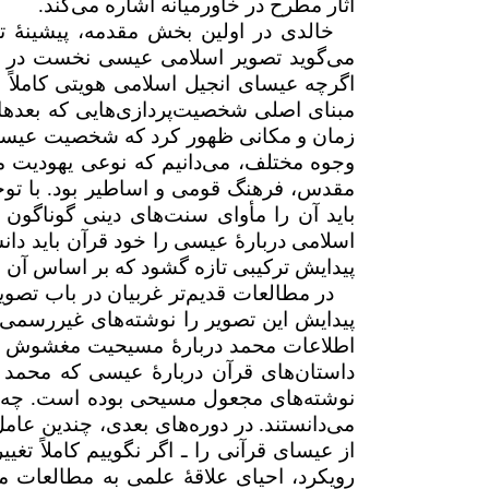
آثار مطرح در خاورمیانه اشاره می‌کند.
خالدی در اولین بخش مقدمه، پیشینهٔ ت
می‌گوید تصویر اسلامی عیسی نخست در قر
اگرچه عیسای انجیل اسلامی هویتی کاملاً 
مبنای اصلی شخصیت‌پردازی‌هایی که بعدها ا
زمان و مکانی ظهور کرد که شخصیت عیسی ش
وجوه مختلف، می‌دانیم که نوعی یهودیت مت
مقدس، فرهنگ قومی و اساطیر بود. با توجه 
باید آن را مأوای سنت‌های دینی گوناگون 
اسلامی دربارهٔ عیسی را خود قرآن باید دانس
پیدایش ترکیبی تازه گشود که بر اساس آن به
در مطالعات قدیم‌تر غربیان در باب تصو
پیدایش این تصویر را نوشته‌های غیررسمی یا
اطلاعات محمد دربارهٔ مسیحیت مغشوش یا 
داستان‌های قرآن دربارهٔ عیسی که محمد 
نوشته‌های مجعول مسیحی بوده است. چه‌بسا
می‌دانستند. در دوره‌های بعدی، چندین عا
از عیسای قرآنی را ـ اگر نگوییم کاملاً تغی
رویکرد، احیای علاقهٔ علمی به مطالعات مر