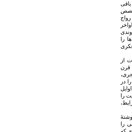
باقی
«قصص
رواج
واخر
وندی
ا را
فکری
ت از
 قرن
جری،
ا در
وایل
ت را
ایط،
وشتۀ
ی را
ری که