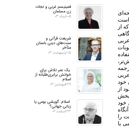
فمینیسم غربی و نجات
زن مسلمان
‌ای
۰۵ خرداد ۰۳
 است
ه از
گاهی
شریعت قرآنی و
عربی
سنت‌های دینی باستان
متأخر
وبات
۰۵ اردیبهشت ۰۳
فاده
‌تر،
رجمه
یک عمر تلاش برای
خوانش برابری‌طلبانه از
عربی
اسلام
 خود
۲۷ فروردین ۰۳
د از
 بخش
اسلام: گویشی بومی یا
 خود
زبانی جهانی؟
نگاه
۲۳ اسفند ۰۲
ت را
ی یا