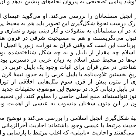
شد پیامی تصحیحی به پیروان نحله‌های پیشین بدهد و آن‌ه
نجیل مسلمانان را بررسی می‌کند. او می‌گوید عیسای ا
درک درست نحوهٔ شکل‌گیری این تصویر باید هم به محیط پرم
 در آن مسلمانان به منقولات و آثار دینی یهود و نصاری و 
 قبول می‌نگریستند، و هم به مسیحیت شرقی در قرون هف
رداخت این است که وقتی قرآن به تورات، زبور یا انجیل ا
 اسلام چه مقدار از بایبل و به چه شکل شناخته‌شده بود؟
‌ها در محیط صدر اسلام به زبان عربی در دسترس بوده‌
ناختی در متن قرآن برای اثبات وجود یک بایبل عربی در 
ِ نخستین تلاوت‌نامه یا بایبل عربی را به حدود نیمهٔ قرن
 از متون پیش از قرن سوم مثَل‌هایی اخلاقی از تورا
در بایبل ردیابی کرد. در توضیح این موضوع، تحقیقات جدید 
 نتوانسته‌اند منبع اصلی خاصی را معلوم کنند. این تحقیقا
 چون در این متون سخنان منسوب به عیسی از اهمیت ویژ
یهٔ شکل‌گیری انجیل‌ اسلامی را بررسی می‌کند و توضیح می
حدیث مرتبط با عیسی وجود داشته‌اند: احادیث آخرالزمانی ک
فتند و احادیث «بایبلی» که اغلب مرتبط با پارسایی و ا