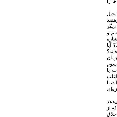
ا را
نجیل
َنفذ
دیگر
تم و
شاره
 آیا
اند؟
زمان
 سوم
ت یا
اغلب
ت با
ه‌ای
‌دهد
ه از
خلاق