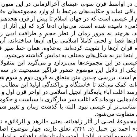
 در اواسط قرن سوم، عیسای آخرالزمانی در این متون 
ی باقی نماند و حکایت‌های مرتبط با او وارد مجموعه‌های 
 دوم از عیسی است که در جهان اسلام تا پیش از قرن هجدهم 
» نامیده شده است. می‌توان ادعا کرد که این آثار از ا
ند، هرچند به مرور زمان از نظر حجم و ظرافت ادبی ر
ن‌ها فضا و لحنی کاملاً اسلامی برای آن‌ها ساخته‌اند، آن‌ه
به قرآن آن‌ها را تقویت کرده‌اند. به‌علاوه، همان خط سیر 
یر اینجا نیز به شکل‌های مختلف به نمایش گذاشته می‌شود.
سی در این مجموعه‌ها می‌پردازد و می‌گوید این منقولا
د. یکی از دلایل این موضوع حضور فراگیر مسیحیت در سه
م است. بررسی چندین متن متعلق به قرون دوم و سوم ه
د، کمک می‌کند تا خاستگاه و پراکندگی اولیهٔ این مطالب ر
د اغلب آباء پایه‌گذار انجیل اسلامی در اواخر قرن اول و ا
 عابدهایی بوده‌اند که اغلب سر سازگاری با سیاست و حکوم
ی مناسب‌تر از عیسی نبود. البته با گذشت زمان و تغییر شر
ی متفاوت می‌شود.
و مجموعهٔ اصلی از آثار زاهدانه، یعنی «الزهد و الرقائق» ن
» احمد بن ‌حنبل (د.
۲۴۱
)، تعلق دارند، چهار موضوع اصل
 شبیه به آنچه در اناجیل آمده،‌ داستان‌های زاهدانه، و اخبا