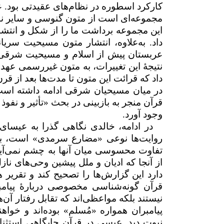
کارکرد اسطوره در نظام‌های عقیدتی بود.
مجموعه‌ای است از متون گنوسی و سایر نو
این مجموعه برداشت ما را از شکل و انتشا
داد. به‌علاوه، انتشار متون مسیحیت س
عربستان پیش از اسلام و مسیحیت شرقی، 
نتیجهٔ این تغییرات، به متون غیررسمی عهد
داد که قرائت این متون تا مدت‌ها بعد از ق
در میان مسیحیان شرقی ادامه داشته است. 
قرآن منجر به بازبینی در بحث «تأثیر و نفوذ
وجود آورد.
در ادامه، خالدی نگاهی گذرا به عیسای 
روایت‌ها نوعی «مضارع سرمدی» است، به ا
تفاوت محسوسی میان آنها به چشم نمی‌آید. خ
از آنجا که ادیان و ملل پیشین وحی‌های ناز
دارد این گزارش‌ها را تصحیح کند و تقریر هم
قرآن گونه‌شناسی مخصوصی دربارهٔ پیامبر
نیستند بلکه مواعظی‌اند که تقابل رفتار آن‌
پیامبران همواره «مُسلم» بوده‌اند و خواه
نبوت دید. عیسی در قرآن جایگاهی استثنای