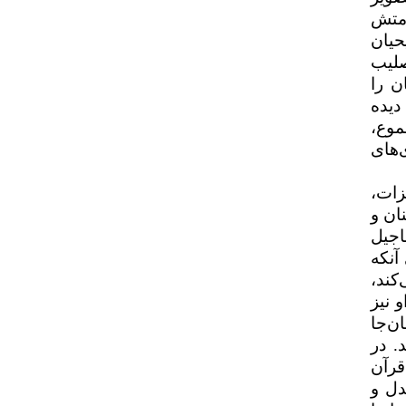
امتش
یحیان
صلیب
ن را
دیده
موع،
‌های
زات،
ان و
اجیل
آنکه
کند،
 نیز
ن‌جا
. در
قرآن
دل و