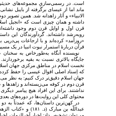
است. در رسمی‌سازیِ مجموعه‌های حدیثی
ماند اما از عیسای برگرفته از بایبل نشان
الانبیاء» و آثار زاهدانه شد. همین تصویر
داشته و همان چیزی است که «انجیل اسلامی
قرن اول و اوایل قرن دوم وجود داشته‌ا
روبه‌رشد داشته‌اند. گردآورندگان این داستا
«روزآمد» کرده‌اند و با ارجاعات پی‌در‌پی 
قرآن دربارهٔ استمرار نبوت انبیا در یک مس
نویسنده آنگاه به‌طورخاص به سخنان عی
جایگاه بالاتری نسبت به بقیه برخوردارن
نخست اسلام در مناطق مرکزی جهان اسلا
که اِسناد اصلی اقوال عیسی را حفظ کرده‌ان
جهان اسلام دقیق‌تر درک کنیم: به نظر می‌رس
قرن دوم در کوفه می‌زیسته‌اند و زاهدها و
نداشتند. برای این افراد هیچ پیامبر دیگر
محتوای کلی این روایت‌ها در دوره‌های بعد
در کهن‌ترین داستا‌ن‌ها، که عمدتاً به د
عبداللّه بن‌ مبارک (د.
۱۸۱
) و «کتاب الزهد
می‌توان تشخیص داد: اخبار آخر‌الزمان، اخبار