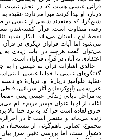
قرآنی عیسی هست که در انجیل نیست. او 
دربارۀ او پیدا کردند مبرا می‌دارد: عقیده ب
شبح‌گرا، که معتقدند شبحی از عیسی بر صل
رفته، متفاوت است. قرآن کشته‌شدن مسیح
نقطهٔ اوج داستان می‌داند. انکار شدید تث
می‌شود اما آیات فراوان دیگری در قرآن م
می‌توان گفت هرچند در آیات زیادی به پ
اعتقادی به آنان در قرآن فراوان است.
خالدی اشارات قرآن به عیسی را به چه
گفتگوهای عیسی با خدا یا عیسی با بنی‌اسر
عقاید غلوآمیز دربارۀ او. دربارهٔ دو دستۀ
غیررسمی (آپوکریفا) و آثار سریانی، قبطی 
به مراحل پایانی زندگی عیسی یعنی «مصائب»
اغلب از او با عنوان «پسر مریم» نام می‌برد
خارق‌العاده است چرا که به نزد خدا بالا 
زنده می‌ماند و منتظر است تا در آخرالز
مجموع، تصاویر ناهم‌گونی از مسیحیان
دشوار است، اما بررسی دقیق طرز بیان ق