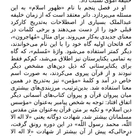
خلیفۀ اموی نسبت داد.
او در فصل پنجم با نام «ظهور اسلام» به این
مسئله می‌پردازد. دانر معتقد است که از زمان خلیفه
عبدالملک بسیاری از اصطلاحات به‌تدریج کارکرد
قبلی خود را از دست می‌دهند و برخی کلمات در
معنای جدیدی به‌کار می‌روند. برای مثال «مُهاجرون»،
که فاتحان اولیه گاه خود را با این نام می‌خواندند،
دیگر کمتر استفاده می‌شود. واژۀ «مُسلم»، که گاه
به تمامی یکتاپرستان نیز اطلاق می‌شد، کم‌کم فقط
برای یکتاپرستانی که ذیل دین‌های مشخص دیگر
نبودند و از قرآن پیروی می‌کردند، به صورت اسم
خاص در آمد و کلمۀ «مؤمن» نیز به‌تدریج در همین
معنا استفاده شد. بدین‌ترتیب، مرزبندی‌های بیشتری
میان پیروان قرآن و پیروان کتاب‌های آسمانی دیگر
اتفاق افتاد: توجه به شخص پیامبر به‌عنوان «مؤسس
دین اسلام» و تکیه بر متن قرآن به‌عنوان متن مقدس
مسلمانان بیشتر شد، شهادت دوگانه یعنی «لا اله الا
اللّه، محمد رسول اللّه» در این دوره رونق گرفت،
درحالی‌که پیش از آن بیشتر از شهادت «لا اله الا