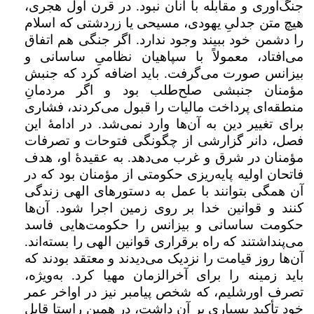
جنگ‌آوری و مقابله با آنان نبود. در قرن اول هجری،
هیچ متن جدلیِ یهودی، مسیحی یا زردشتی که اسلام
را دشمن خود ببیند وجود ندارد. اگر جنگی هم اتفاق
می‌‍‌افتاد، معمولاً با سپاهیان نظامیِ ساسانی و
بیزانس صورت می‌گرفت. باید اضافه کرد که جنبش
مؤمنان جنبشی صلح‌طلب بود و اگر مردمانِ
منطقه‌ای پرداخت مالیات را قبول می‌کردند، فشاری
برای تغییر دین به آن‌ها وارد نمی‌شد. در ادامهٔ این
فصل، دانر گزارشی از چگونگی فتوحات و تصرفات
مؤمنان در شرق و غرب می‌دهد. به عقیدۀ او، هدف
فاتحان اولیه پایه‌ریزی حکومتی از مؤمنان بود که در
آن همگی بتوانند با عمل به دستورهای الهی زندگی
کنند و قوانین خدا بر روی زمین اجرا شود. آن‌ها
حکومت ساسانی و بیزانس را حکومت‌هایی فاسد
می‌پنداشتند که راه برقراری قوانین الهی را بسته‌اند.
آن‌ها روز قیامت را نزدیک می‌دیدند و معتقد بودند که
باید زمینه را برای آخرالزمان مهیا کرد. به‌ویژه،
تصرف اورشلیم، که شخص پیامبر نیز در اواخر عمر
خود تأکید بسیاری بر آن داشت، در همین راستا قابل