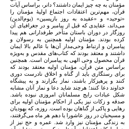
مؤمنان به چه چیز ایمان داشتند؟ دانر، براساس آیات
قرآن، مهم‌ترین اعتقادات اجتماع اولیۀ مؤمنان را
«توحید» و «عقیده به روز بازپسین» (یوم‌الدین)
می‌داند، عقایدی که قبل از پیامبر و در جغرافیای آن
روزگار در دوران باستان متأخر طرفدارانی هم پیدا
کرده بودند. مؤمنان اولیه همچنین به رسولان و
پیامبران و ارتباط وحی‌مدار آن‌ها با عالم بالا ایمان
داشتند و معتقد بودند که کتاب‌های مقدس و به‌ویژه
قرآن محصول وحی الهی به پیامبران است. همچنین
براساس متن قرآن، مؤمنان اولیه معتقد بودند که
برای رستگاری باید از گناه و اخلاق نادرست دوری
کنند و پرهیزکار باشند، نماز بگزارند و به پیشگاه
خداوند دعا کنند؛ هرچند شاید دعا و نماز آنان مشابه
شکل عبادات رایج مسلمانان امروزی نبوده باشد.
صدقه و زکات نیز یکی از احکام مؤمنان اولیه برای
رهایی و پاکی از گناهان بوده است. روزه، که یهودیان
و مسیحیان در روز عاشورا یا دهم هر ماه می‌گرفتند،
به زندگی مؤمنان نیز وارد شد. عمره و حج نیز از