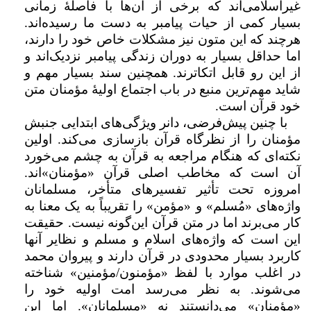
غیراسلامی‌اند که برخی از آن‌ها با فاصلۀ زمانی
بسیار کمی از حیات پیامبر به دست ما رسیده‌اند.
هرچند که این متون نیز مشکلات خاص خود را دارند،
اما حداقل بسیار به دوران زندگی پیامبر نزدیک‌اند و
از این رو قابل اتکاترند. همچنین سند بسیار مهم و
شاید مهم‌ترین منبع در باب اجتماع اولیۀ مؤمنان متن
خود قرآن است.
با چنین پیش‌فرضی، دانر ویژگی‌های ابتدایی جنبش
مؤمنان را از نظرگاه قرآن بازسازی می‌کند. اولین
نکته‌ای که هنگام مراجعه به قرآن به‌ چشم می‌خورد
آن است که مخاطب اصلی قرآن «مؤمنان»‌اند.
امروزه تحت تأثیر تفسیرهای متأخر، مسلمانان
واژه‌های «مُسلم» و «مؤمن» را تقریباً به یک معنا به
کار می‌برند اما در متن قرآن این‌گونه نیست. حقیقت
این است که واژه‌های اسلام و مسلم و نظایر آنها
کاربرد بسیار محدودی در قرآن دارند و پیروان محمد
در اغلب موارد با لفظ «مؤمنون/مؤمنین» شناخته
می‌شوند. به نظر می‌رسد امت اولیه خود را
«مؤمنان» می‌دانستند نه «مسلمانان». اما این