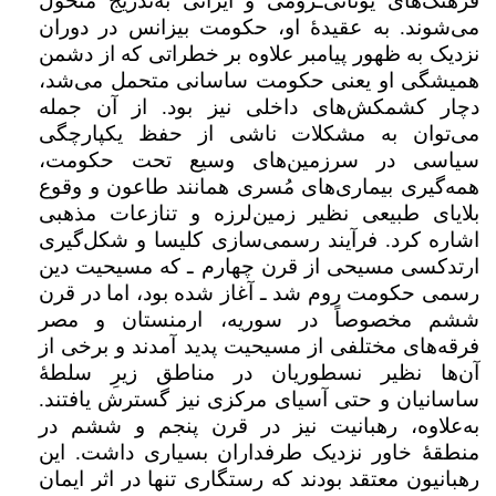
فرهنگ‌های یونانی‌ـرومی و ایرانی به‌تدریج متحول
می‌شوند. به عقیدۀ او، حکومت بیزانس در دوران
نزدیک به ظهور پیامبر علاوه بر خطراتی که از دشمن
همیشگی او یعنی حکومت ساسانی متحمل می‌شد،
دچار کشمکش‌های داخلی نیز بود. از آن جمله
می‌توان به مشکلات ناشی از حفظ یکپارچگی
سیاسی در سرزمین‌های وسیع تحت حکومت،
همه‌گیری بیماری‌های مُسری همانند طاعون و وقوع
بلایای طبیعی نظیر زمین‌لرزه و تنازعات مذهبی
اشاره کرد. فرآیند رسمی‌سازی کلیسا و شکل‌گیری
ارتدکسی مسیحی از قرن چهارم ـ که مسیحیت دین
رسمی حکومت روم شد ـ آغاز شده بود، اما در قرن
ششم مخصوصاً در سوریه، ارمنستان و مصر
فرقه‌های مختلفی از مسیحیت پدید آمدند و برخی از
آن‌ها نظیر نسطوریان در مناطق زیرِ سلطۀ
ساسانیان و حتی آسیای مرکزی نیز گسترش یافتند.
به‌علاوه، رهبانیت نیز در قرن پنجم و ششم در
منطقۀ خاور نزدیک طرفداران بسیاری داشت. این
رهبانیون معتقد بودند که رستگاری تنها در اثر ایمان