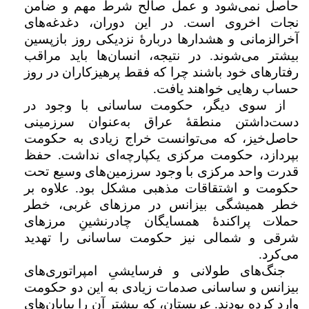
حاصل نمی‌شود و عمل صالح شرط مهم و ضامن
نجات اخروی است. در این دوران، دغدغه‌های
آخرالزمانی و هشدارها دربارهٔ نزدیکی روز بازپسین
بیشتر می‌شوند. در نتیجه، انسان‌ها باید مراقب
رفتارهای خود باشند چرا که فقط پرهیزکاران در روز
حساب رهایی خواهند یافت.
از سوی دیگر، حکومت ساسانی با وجود در
دست‌داشتن منطقۀ عراق به‌عنوان سرزمینی
حاصل‌خیز، که می‌توانست خراج زیادی به حکومت
بپردازد، حکومت مرکزی یکپارچه‌ای نداشت. حفظ
قدرت واحد مرکزی با وجود سرزمین‌های وسیع تحت
حکومت و اشتقاقات مذهبی مشکل‌ بود. علاوه بر
خطر همیشگی بیزانس در مرزهای غربی، خطر
حملات پراکندۀ همسایگان چادرنشینِ مرزهای
شرقی و شمالی نیز حکومت ساسانی را تهدید
می‌کرد.
جنگ‌های طولانی و فرسایشیِ امپراتوری‌های
بیزانس و ساسانی صدمات زیادی به این دو حکومت
وارد کرده بودند. عربستان، که بیشترِ آن را بیابان‌های