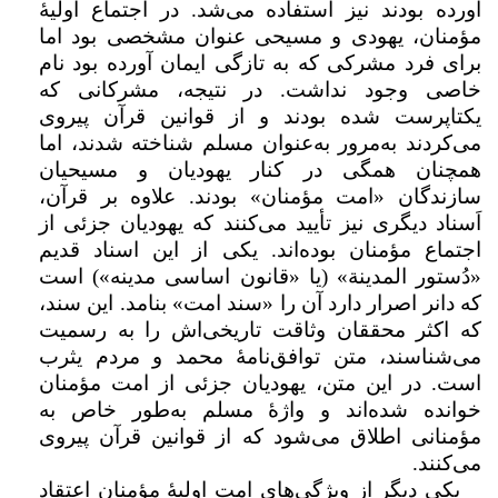
آورده بودند نیز استفاده می‌شد. در اجتماع اولیۀ
مؤمنان، یهودی‌ و مسیحی‌ عنوان مشخصی بود اما
برای فرد مشرکی که به تازگی ایمان آورده بود نام
خاصی وجود نداشت. در نتیجه، مشرکانی که
یکتاپرست شده بودند و از قوانین قرآن پیروی
می‌کردند به‌مرور به‌عنوان مسلم شناخته شدند، اما
همچنان همگی در کنار یهودیان و مسیحیان
سازندگان «امت مؤمنان» بودند. علاوه بر قرآن،
اَسناد دیگری نیز تأیید می‌کنند که یهودیان جزئی از
اجتماع مؤمنان بوده‌اند. یکی از این اسناد قدیم
«دُستور المدینة» (یا «قانون اساسی مدینه») است
که دانر اصرار دارد آن را «سند امت» بنامد. این سند،
که اکثر محققان وثاقت تاریخی‌اش را به رسمیت
می‌شناسند، متن توافق‌نامۀ محمد و مردم یثرب
است. در این متن، یهودیان جزئی از امت مؤمنان
خوانده شده‌اند و واژۀ مسلم به‌طور خاص به
مؤمنانی اطلاق می‌شود که از قوانین قرآن پیروی
می‌کنند.
یکی دیگر از ویژگی‌های امت اولیۀ مؤمنان اعتقاد