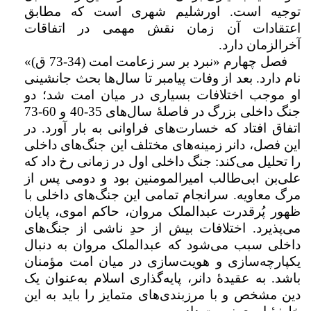
توجیه است. اورشلیم شهری است که مطابق
اعتقادات آن زمان نقش مهمی در اتفاقات
آخرالزمان دارد.
فصل چهارم «نبرد بر سر زعامت امت (34-73 ق)»
نام دارد. بعد از وفات پیامبر تا سال‌ها بحث جانشینی
او موجب اختلافات بسیاری در میان امت شد؛ دو
جنگ داخلی بزرگ در فاصلۀ سال‌های 35-40 و 60-73
اتفاق افتاد که خسارت‌های فراوانی به بار آورد. در
این فصل، دانر زمینه‌های مختلف این جنگ‌های داخلی
را تحلیل می‌کند: جنگ داخلی اول در زمانی رخ داد که
علی‌بن ابی‌طالب امیرالمومنین بود و دومی پس از
مرگ معاویه. سرانجام تمامی این جنگ‌های داخلی با
ظهور پُرقدرت عبدالملک مروان، حاکم اموی، پایان
می‌پذیرد. اختلافات بیش از حدِ ناشی‌ از جنگ‌های
داخلی سبب می‌شود که عبدالملک مروان به دنبال
یکپارچه‌سازی و هویت‌سازی در میان امت مؤمنان
باشد. به عقیدۀ دانر، پایه‌گذاری اسلام به‌عنوان یک
دین مشخص و با مرزبندی‌های متمایز را باید به این