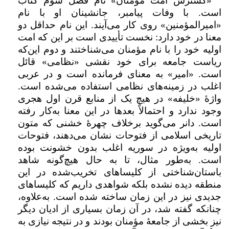
«گسترش امت مؤمنان» نام فصل سوم کتاب
است. با وفات پیامبر، جانشینان او با نام
«امیرالمؤمنین» روی کار می‌آیند. این نام حداقل دو
معنا در خود دارد: نخست تأییدی است بر این که امت
اولیه خود را با نام مؤمنان می‌شناختند و دوم این‌که
ریاست جامعه برای خود نقشی «نظامی» قائل
است. «امیر» به معنای فرمانده است و در عربی
اغلب در زمینه‌های نظامی استفاده می‌شده است.
واژۀ «خلیفه» در هیچ یک از منابع قرن اول هجری
وجود ندارد و احتمالاً بعدها در این معنا به‌کار رفته
است. دانر می‌گوید برخلاف چهرۀ خشنی که متون
تاریخی اسلامی از فتوحات نشان می‌دهند، فتوحات
اولیه به‌ویژه در سوریه اغلب بدون خشونت بوده
است. به‌طور مثال، تا به حال هیچ‌گونه شاهد
باستان‌شناختی از کلیساهای تخریب‌شده در این
منطقه دیده نشده بلکه شواهدی داریم که کلیساهای
جدیدی نیز در این زمان ساخته شده است. به‌علاوه،
چنانکه گفته شد، در آن زمان بسیاری از ادیان دیگر
نیز بخشی از جامعۀ مؤمنان بودند و در نتیجه نیازی به