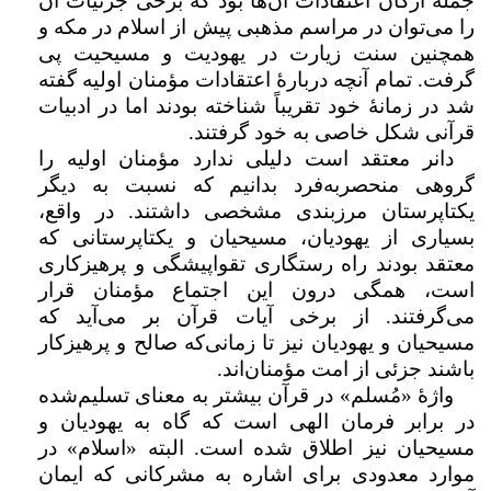
جمله ارکان اعتقادات آن‌ها بود که برخی جزئیات آن
را می‌توان در مراسم مذهبی پیش از اسلام در مکه و
همچنین سنت زیارت در یهودیت و مسیحیت پی
گرفت. تمام آنچه دربارۀ اعتقادات مؤمنان اولیه گفته
شد در زمانۀ خود تقریباً شناخته بودند اما در ادبیات
قرآنی شکل خاصی به خود گرفتند.
دانر معتقد است دلیلی ندارد مؤمنان اولیه را
گروهی منحصربه‌فرد بدانیم که نسبت به دیگر
یکتاپرستان مرزبندی‌ مشخصی داشتند. در واقع،
بسیاری از یهودیان، مسیحیان و یکتاپرستانی که
معتقد بودند راه رستگاری تقواپیشگی و پرهیزکاری
است، همگی درون این اجتماع مؤمنان قرار
می‌گرفتند. از برخی آیات قرآن بر می‌آید که
مسیحیان و یهودیان نیز تا زمانی‌که صالح و پرهیزکار
باشند جزئی از امت مؤمنان‌اند.
واژۀ «مُسلم» در قرآن بیشتر به معنای تسلیم‌شده
در برابر فرمان‌ الهی است که گاه به یهودیان و
مسیحیان نیز اطلاق شده است. البته «اسلام» در
موارد معدودی برای اشاره به مشرکانی که ایمان