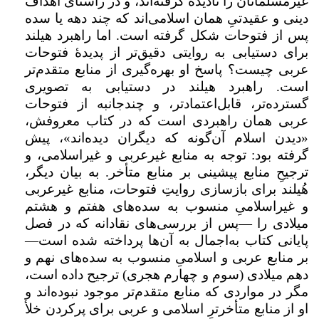
غیرمسلمانان را نادیده گرفته‌اند، و در راستای اهداف
دینی و عقیدتیِ همان اسلامی‌اند که چند دهه یا سده
پس از فتوحات شکل گرفته است. اما راهبرد هیلند
برای دستیابی به روایتی دقیق‌تر از پدیدهٔ فتوحات
عربی چیست؟ پاسخ او بهره‌گیری از منابع متقدم‌تر
است. راهبرد هیلند در دستیابی به تصویری
گسترده‌تر، قابل‌اعتمادتر، و چندجانبه از فتوحات
عربی همان راهبردی است که در کتاب معروفش،
«دیدن اسلام آن‌گونه که دیگران دیده‌اند»، پیش
گرفته بود: توجه به منابع غیرعربی و غیراسلامی، و
ترجیحِ منابع پیشینی بر منابع متأخر. به بیان دیگر،
هُیلند برای بازسازی روایتِ فتوحات، منابع غیرعربی
و غیراسلامیِ منسوب به سده‌های هفتم و هشتم
میلادی را —پس از بررسی‌های نقادانه که در فصل
پایانی کتاب به‌اجمال به ‌آن‌ها پرداخته شده است—
بر منابع عربی و اسلامیِ منسوب به سده‌های نهم و
دهم میلادی (سوم و چهارم هجری) ترجیح داده است،
مگر در مواردی که منابع متقدم‌تر موجود نبوده‌اند و
او از منابع متأخرترِ اسلامی و عربی برای پرکردن خلأ