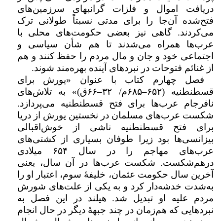
دریافت اموال و فلزات گرانبهای سرزمین‌های
فتح‌شده آن‌جا را برای مدتی نسبتاً طولانی ترک
می‌کردند. گاهی نیز بعضی حکومت‌های محلی با
عرب‌ها همراه می‌شدند تا هم شأن سیاسی و
اجتماعی خود و جان و مال مردم را حفظ کنند و هم
از غنائم فتوحات در نبرد‌های آینده بهره‌مند شوند.
فصل چهارم کتاب با عنوان «یورش برای
قسطنطنیه (
۶۵۲–۶۸۵
م/
۳۲–۶۶
ق)» به تلاش‌های
نافرجام عرب‌ها برای فتح قسطنطنیه می‌پردازد.
شکست عرب‌های مسلمان در نخستین یورش از دریا
برای فتح قسطنطنیه ناشی از خوش‌اقبالی
بیزانسی‌ها بود زیرا طوفان بسیاری از کشتی‌های
عرب‌های مهاجم را در سال
۶۵۴
میلادی
درهم‌شکست. شکست عرب‌ها در آن سال، یعنی
آخرین سال حکومت عثمان، خلیفهٔ سوم، اعتبار او را
به‌شدت خدشه‌دار کرد و به یکی از علت‌های شورش
مردم علیه او تبدیل شد. هیلند در این فصل به
نبردهایی که هم‌زمان در چند جبههٔ دیگر در حال انجام