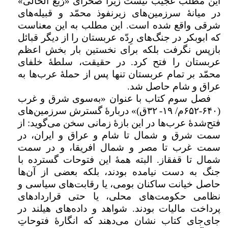
این مطلب عجیب نیست زیرا صحرای «رُبع الخالی»
در میانهٔ سرزمین‌های زیرنفوذ محمّد و قبیله‌های
شرقی واقع شده است. این مطلب به این معناست
که ابوبکر در جنگ‌های رِدّه عربستان را از دیگر قبائل
بازپس نگرفت بلکه برای نخستین بار بخش اعظم
عربستان را فتح کرد. در حقیقت، سلطهٔ خلفای
محمّد بر تمام عربستان تنها پس از حملهٔ عرب‌ها به
عراق و شام حاصل شد.
فصل سوم کتاب با عنوان «به‌سوی شرق و غرب
(
۶۴۰-۶۵۲
م/
۱۹
-
۳۲
ق)» دربارهٔ گسترش سرزمین‌های
فتح‌شدهٔ عرب‌ها در این بازهٔ زمانی سخن می‌گوید: از
سمت شرق و شمال تا شام و عراق و ایران، در
سمت غرب تا مصر و شمال افریقا، و در سمت
شمال تا قفقاز. البته همهٔ این فتوحات گسترده با
جنگ به دست نیامده بودند، بلکه بعضی از آن‌ها
حاصل خیانت ساکنان بومی، یا رقابت‌های سیاسی و
نظامی حکومت‌های محلی، یا حتی قراردادهای
پرداخت مالیات بودند. شواهد و داده‌های هیلند در
جای‌جای کتاب نشان می‌دهند که انگارهٔ فتوحاتِ