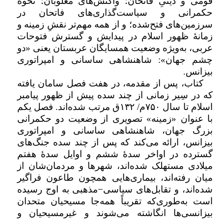
قومی و دینیِ فاتحان؛ واکنش‌های مغلوبان؛ نحوهٔ
حکمرانی و سیاست‌گذاری‌های فاتحان در
سرزمین‌های فتح‌شده؛ و از همه مهم‌تر نقشِ زمینه و
زمانهٔ ظهور اسلام در پیدایش و گسترش فتوحات
عربی، به‌ویژه وضعیت همسایگان عربستان یعنی «دو
چشم جهان»: شاهنشاهی ساسانی و امپراتوری
بیزانس.
کتاب، پس از مقدمه، در هفت فصل سامان یافته
که در سِیر زمانی از چند سده پیش از ظهور پیامبر
اسلام تا سال
۷۵۰
م/
۱۳۲
ق مرتب شده‌اند. فصل یکم
با عنوان «زمینه» تصویری از وضعیت دو حکمرانی
بزرگ جهان، شاهنشاهی ساسانی و امپراتوری
بیزانس، ارائه می‌کند که پس از چند سده جنگ‌های
گسترده در اواخر سدهٔ ششم و اوایل سدهٔ هفتم
میلادی مستهلک شده‌اند، شهرها و مردمان‌شان از
میان رفته‌اند، بیماری‌هایی همچون طاعون فراگیر
شده‌اند، و تقابل‌های سیاسی−‌مذهبی به اوج رسیده
است به‌طوری‌که تقریباً همه‌جا مسیحیان متحدان
بیزانسی‌ها انگاشته می‌شوند و غیرمسیحیان و