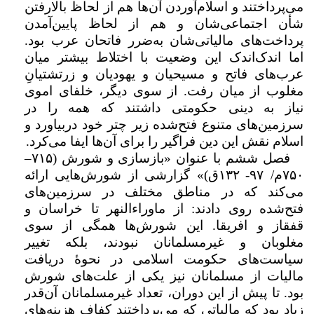
می‌پرداختند و اسلام‌آوردن‌ آن‌ها هم از لحاظ بالارفتن
شأن اجتماعی‌شان و هم از لحاظ پایین‌آمدن
پرداخت‌های مالیاتی‌شان به‌ضرر فاتحان عرب بود.
اما اندک‌اندک این وضعیت با اختلاط بیشتر میان
عرب‌های فاتح و مسیحیان و یهودیان و زرتشتیانِ
مغلوب از میان رفت. از سوی دیگر، خلفای اموی
نیاز به دینی حکومتی داشتند که همه را در
سرزمین‌های متنوع فتح‌شده زیر چتر خود دربیاورد و
اسلام نقش این دین فراگیر را برای آن‌ها ایفا می‌کرد.
فصل ششم با عنوان «بازسازی و شورش (
۷۱۵–
۷۵۰
م/
۹۷
-
۱۳۲
ق)» گزارشی از شورش‌هایی ارائه
می‌کند که در مناطق مختلف در سرزمین‌های
فتح‌شده روی دادند: از ماوراءالنهر تا خراسان و
قفقاز و افریقا. این شورش‌ها همگی از سوی
مغلوبان و غیرمسلمانان نبودند، بلکه تغییر
سیاست‌های حکومت اسلامی در نحوهٔ دریافت
مالیات از مسلمانان نیز یکی از علت‌های شورش
بود. تا پیش از این دوران، تعداد غیرمسلمانان آن‌قدر
زیاد بود که مالیاتی که می‌پرداختند کفاف هزینه‌های