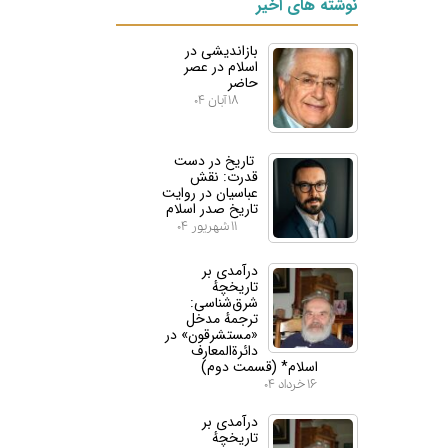
نوشته های اخیر
بازاندیشی در
اسلام در عصر
حاضر
۱۸ آبان ۰۴
تاریخ در دست
قدرت: نقش
عباسیان در روایت
تاریخ صدر اسلام
۱۱ شهریور ۰۴
درآمدی بر
تاریخچهٔ
شرق‌شناسی:
ترجمهٔ مدخل
«مستشرقون» در
دائرة‌المعارف
اسلام* (قسمت دوم)
۱۶ خرداد ۰۴
درآمدی بر
تاریخچهٔ