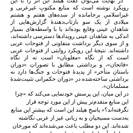
در نهایت می‌توان گفت هیلند این اثر را با این
رویکرد نوشته است که منابع مکتوبِ غیرعربی و
غیراسلامیِ برجامانده از سده‌های هفتم و هشتم
میلادی از یک سو بازتاب‌دهندهٔ گزارش‌هایی از
شاهدانِ عینی وقایع بوده‌اند یا با واسطه‌های بسیار
اندکی به شاهدان عینی رویدادها دسترسی داشته‌اند،
و از سوی دیگر برداشت متفاوتی از فتوحات عربی
داشته‌اند. نتیجهٔ این رویکرد روایتی از فتوحات عربی
است که از نگاه «مغلوبان» است نه از نگاه
«فاتحان»، و برداشتی مطابق با تصوراتِ «دوران
باستان متأخر» از پدیدهٔ فتوحات و جنگ‌ها دارد نه
برداشتی ساخته‌شده در «دوران حکمرانی تثبیت‌شدهٔ
مسلمانان».
در این میان، این پرسش خودنمایی می‌کند که «چرا
این منابعِ متقدم‌تر پیش از این مورد توجه قرار
نگرفته‌اند؟» پاسخِ هیلند این است که بیشترِ این منابع
به‌دست مسیحیان و به زبانی غیر از عربی نگاشته
شده‌اند. این دو مطلب باعث می‌شده‌اند که مورخان