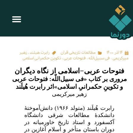
فتوحات عربی‌‌−‌اسلامی از نگاه دیگران
۱۴ آذر ۱۴۰۰
مطالعات تاریخی قرآن
رابرت هیلند
،
زهیر
میرکریمی
،
فی سبیل‌اللّه
،
فتوحات عربی
،
تکوین حکمرانی اسلامی
فتوحات عربی‌‌−‌اسلامی از نگاه دیگران
مروری بر کتاب «فی سبیل‌اللّه: فتوحات عربی
و تکوینِ حکمرانیِ اسلامی»
اثر رابرت هُیلَند
زهیر میرکریمی
رابرت هُیلَند (متولد
۱۹۶۶)
دانش‌آموختهٔ
دانشکدهٔ مطالعات شرقی دانشگاه
آکسفورد و استاد تاریخِ خاورمیانه در
دوران باستان متأخر و اسلامِ آغازین در