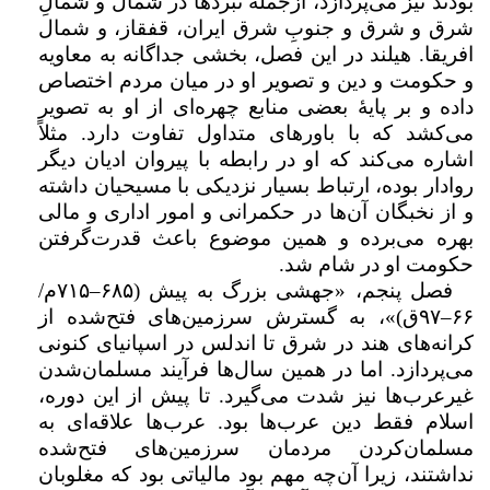
بودند نیز می‌پردازد، ازجمله نبردها در شمال و شمالِ
شرق و شرق و جنوبِ شرق ایران، قفقاز، و شمال
افریقا. هیلند در این فصل، بخشی جداگانه به معاویه
و حکومت و دین و تصویر او در میان مردم اختصاص
داده و بر پایهٔ بعضی منابع چهره‌ای از او به تصویر
می‌کشد که با باورهای متداول تفاوت دارد. مثلاً
اشاره می‌کند که او در رابطه با پیروان ادیان دیگر
روادار بوده، ارتباط بسیار نزدیکی با مسیحیان داشته
و از نخبگان آن‌ها در حکمرانی و امور اداری و مالی
بهره می‌برده و همین موضوع باعث قدرت‌گرفتن
حکومت او در شام شد.
فصل پنجم، «جهشی بزرگ به پیش (
۶۸۵–۷۱۵
م/
۶۶–۹۷
ق)»، به گسترش سرزمین‌های فتح‌شده از
کرانه‌های هند در شرق تا اندلس در اسپانیای کنونی
می‌پردازد. اما در همین سال‌ها فرآیند مسلمان‌شدن
غیرعرب‌ها نیز شدت می‌گیرد. تا پیش از این دوره،
اسلام فقط دین عرب‌ها بود. عرب‌ها علاقه‌ای به
مسلمان‌کردن مردمان سرزمین‌های فتح‌شده
نداشتند، زیرا آن‌چه مهم بود مالیاتی بود که مغلوبان