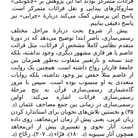
قرائات متمرکز بودند اما این پژوهش بر «چگونگی»
سازوکار‌های پیدایی و نقل قرائات متمرکز است.
پاسخ این پرسش کمک می‌کند دربارهٔ «چرایی» نیز
پاسخ دقیقی بیابیم.
پیش از شروع بحث دربارهٔ مراحل مختلف
رسمی‌سازی، ناصر ابتدا توضیح می‌دهد که در دورۀ
متقدم نظامی کاملاً مشخص از قرائات، مثل قرائت
عاصم یا هر قاری مشهور دیگری، وجود نداشته، بلکه
چند نسخه و بازتعبیر متفاوت به‌طور همزمان بین
جامعۀ قاریان رواج داشته است. همچنین یک روایت
از عاصم مثلاً حفص نیز وجود نداشته، بلکه روایات
متعددی به او منسوب بوده است. سپس با مرور
گاه‌شماری‌ رسمی‌سازی قرآن به پنج مرحلهٔ
رسمی‌سازی قرائات اشاره می‌کند: اولین
رسمی‌سازی در زمانی بین جمع مصاحف عثمان (د.
۳۵
) و نخستین تلاش‌های نحویان برای استاندارد کردن
زبان عربی، يعنی پيش از زمان ابن‌مجاهد، روی داده
است. آثار نحوی و تفسیری پیش از ابن‌مجاهد
همچون آثار سیبویه (د.
۱۸۰
)، فرّاء (د.
۲۰۷
)، زجّاج (د.