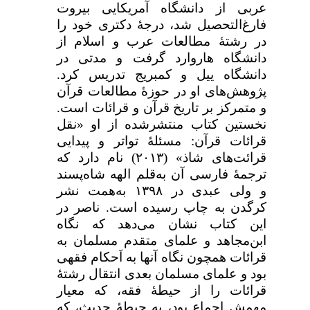
عربی از دانشگاه آمریکایی بیروت
فارغ‌التحصیل شد، درجۀ دکتری خود را
در رشتۀ مطالعات عرب و اسلام از
دانشگاه هاروارد گرفت و مدتی در
دانشگاه ییل و کمبریج تدریس کرد.
پژوهش‌های او در حوزۀ مطالعات قرآن
و متمرکز بر تاریخ قرآن و قرائات است.
نخستین کتاب منتشرشده از او «نقل
قرائات قرآن: مسئلۀ تواتر و پیدایی
قرائت‌های شاذ» (
۲۰۱۳)
نام دارد که
ترجمۀ فارسی آن به‌قلم الهه شاه‌پسند
و ولی عبدی در
۱۳۹۸
به‌همت نشر
کرگدن به چاپ رسیده است. ناصر در
این کتاب نشان می‌دهد که نگاه
ابن‌مجاهد و علمای متقدم مسلمان به
قرائات همچون نگاه آنها به اَحکام فقهی
بود و علمای مسلمان بعدی انتقال رشتۀ
قرائات را از حیطۀ فقه، که معیار
مهمش اجماع بود، به حیطۀ حدیث، که