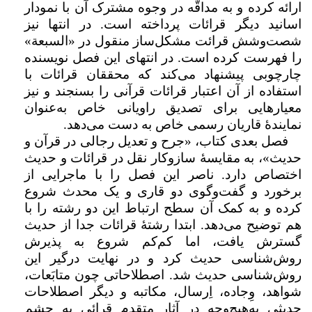
ارائه کرده و به مداقّه در وجوه مشترک آن با نمودار
اسانید دیگر قرائات پرداخته است. در انتها نیز
شصت‌وشش قرائت مشکل‌ساز منقول در «السبعة»
را فهرست کرده است. در انتهای این فصل نویسنده
چارچوبی پیشنهاد می‌کند که محققان قرائات با
استفاده از آن اعتبار قرائات قرآنی را بسنجند و نیز
معیارهایی برای تصدیق راویانی خاص به‌عنوان
نمایندۀ قاریان رسمی خاص به دست می‌دهد.
فصل بعدی کتاب، «جرح و تعدیل رجالی در قرآن و
حدیث»، به مقایسۀ سازوکار نقل در قرائات و حدیث
اختصاص دارد. ناصر این فصل را با ماجرایی از
برخورد و گفت‌وگوی دو قاری و یک محدث شروع
کرده و به کمک آن سطح ارتباط این دو رشته را با
هم توضیح می‌دهد. ابتدا رشتۀ قرائات جدا از حدیث
گسترش یافت، اما کم‌کم شروع به پذیرش
روش‌شناسی حدیث کرد و در نهایت درگیر این
روش‌شناسی حدیث شد. اصطلاحاتی چون متابَعات،
شواهد، وِجاده، اِرسال، مکاتبه و دیگر اصطلاحات
حدیثی به‌هیچ‌وجه در آثار متقدم قرائی به چشم