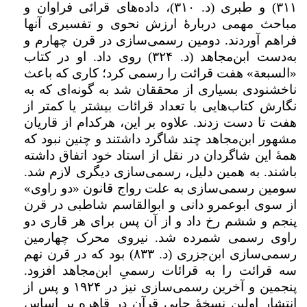
۳۱۱
) و طبری (د.
۳۱۰
)، داده‌های قرائی فراوان و
مباحث مهمی دربارۀ ارزش نحوی و تفسیری آنها
فراهم آوردند. دومین رسمی‌سازی در قرن چهارم و
به‌‌دست ابن‌مجاهد (د.
۳۲۴
) روی داد. او در کتاب
«السبعة» هفت قرائت را رسمی کرد؛ کاری که باعث
ناخشنودی بسیاری از محققان شد به گونه‌ای که به
نگارش کتاب‌هایی با تعداد قرائات بیشتر یا کمتر از
هفت تا دست زدند. علاوه بر این، هرکدام از قاریان
مشهور ابن‌مجاهد چند شاگرد داشتند و چنین نبود که
همۀ این شاگردان در نقل از استاد خود اتفاق داشته
باشند. به همین دلیل، رسمی‌سازی دیگری لازم شد.
سومین رسمی‌سازی به علت رواج قانون «دو راوی»
از سوی ابوعمرو دانی و ابوالقاسم شاطبی در قرن
پنجم و ششم رخ داد و از آن پس برای هر قاری دو
راوی رسمی شمرده شد. نیروی محرک چهارمین
رسمی‌سازی ابن‌جزری (د.
۸۳۳
) بود که در قرن نهم
سه قرائت را به قرائات رسمیِ ابن‌مجاهد افزود.
پنجمین و آخرین رسمی‌سازی نیز در
۱۹۲۴
و پس از
انتشار اولین نسخۀ چاپی قرآن در قاهره بر اساس