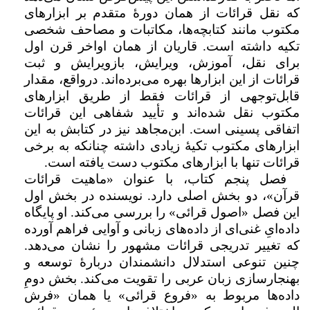
که نقل قرائات از همان دورۀ متقدم بر ابزارهای
مکتوب مانند کتابچه‌ها، مکاتبات و مصاحف شخصی
تکیه داشته است. قاریان از همان اواخر قرن اول
برای نقل، آموزش، ویرایش، بازویرایش و ثبت
قرائات از این ابزارها بهره می‌برده‌اند. درواقع، مقدار
قابل‌توجهی از قرائات فقط از طریق ابزارهای
مکتوب نقل شده‌اند و تأیید شفاهی این قرائات
اتفاقی پسینی است. ابن‌مجاهد نیز در کتابش به این
ابزارهای مکتوب تکیۀ زیادی داشته چنانکه به برخی
قرائات تنها با ابزارهای مکتوب دست یافته است.
فصل پنجم کتاب، با عنوان «ماهیت قرائات
قرآن»، دو بخش اصلی دارد. نویسنده در بخش اول
این فصل «اصول قرائی» را بررسی می‌کند. او پایگاه
داد‌ه‌ایِ غنی‌ای از داده‌های زبانی و آوایی فراهم آورده
که تغییر تدریجی قرائات مشهور را نشان می‌دهد.
چنین تنوعی استدلال دانشمندان دربارۀ توسعه و
بهنجارسازی زبان عربی را تقویت می‌کند. بخش دومِ
داده‌ها مربوط به «فروع قرائی» یا همان «فرش‌