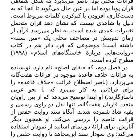
قرائات محلی بود. ناصر می‌پذیرد که شکل شفاهی
قرآن پویا بوده اما در عین حال می‌گوید تا آنجا که به
دست‌کاری، افزودن یا کم‌کردن کلمات مربوط است،
دلیل یا شاهدی نیست که نشان دهد قرآن متحمل
تغییرات عمدی شده است. به نظر می‌رسد قرآن از
زمان تدوینش در مصاحف محلی یک «متن بسته»
داشته است؛ موضوعی که فِرد دانر هم در کتاب
«روایت‌هایی دربارۀ خاستگاه‌های اسلام» (
۱۹۹۸
)
مطرح کرده است.
در فصل دوم، که «بقای اصلح» نام دارد، نویسنده
به قرائات خلاف قاعدۀ موجود در قرائات هفت‌گانه
می‌پردازد. (ناصر اصطلاح قرائت «خلاف قاعده» را
برای قرائاتی به‌ کار می‌برد که با نحو عربی
ناسازگارند.) او ابتدا توضیح می‌دهد که از بین راویان
متعدد قاریان هفت‌گانه، تنها نقل دو راوی رسمی و
بقیه شاذ شمرده شدند. آنگاه سند روایت حفص از
قرائت عاصم را بررسی می‌کند. او همچون دیگر
آثارش، برای ارائۀ دورنمای اسانید از نمودار استفاده
می‌کند؛ وی نمودار سند ابن‌مجاهد تا روایت حفص را