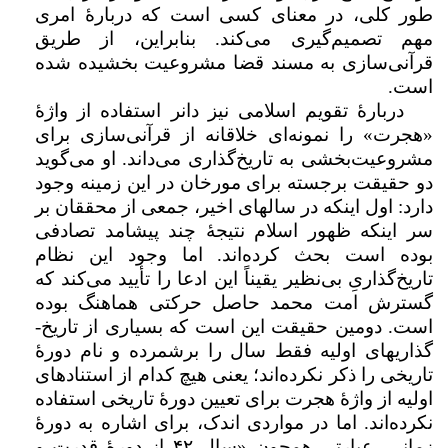
طور کلی، در معنای کسی است که دربارهٔ امری
مهم تصمیم‌گیری می‌کند. بنابراین، از طریق
قرآنی‌سازی به مسند قضا مشروعیت ­بخشیده شده
است.
دربارۀ تقویم اسلامی نیز دانر استفاده از واژهٔ
«هجرت» را نمونه‌ای خلاقانه از قرآنی‌سازی برای
مشروعیت‌­بخشی به تاریخ‌گذاری می‌­داند. او می‌گوید
دو حقیقت برجسته برای مورخان در این زمینه وجود
دارد: اول اینکه در سال­های اخیر، جمعی از محققان بر
سر اینکه ظهور اسلام نتیجۀ چند پیشامد تصادفی
بوده است بحث کرده‌اند. اما وجود این نظام
تاریخ‌‌گذاریِ بی­‌نظیر یقیناً این ادعا را تأیید­ می‌کند که
گسترش امت محمد حاصل حرکتی هماهنگ بوده
است. دومین حقیقت این است که بسیاری از تاریخ‌­
گذاری­های اولیه فقط سال را برشمرده و نام دورهٔ
تاریخی را ذکر نکرده­‌اند؛ یعنی هیچ کدام از استناد­های
اولیه از واژهٔ هجرت برای تعیین دورهٔ تاریخی استفاده
نکرده‌اند. اما در مواردی اندک، برای اشاره به دورهٔ
زمانی، عبارتی همچون «سال
۴۲
از دورۀ قدرت و