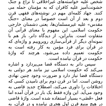
شخص علیه خواسته‌­های غیراخلاقی تا نزاع و جنگ
خشونت‌­آمیز علیه کافران که به مؤمنان حمله می­‌
کنند. جهاد کلمه‌­ای مهم در نوشته‌­های فقهی قرن
دوم و بعد از آن است خصوصاً در معنای «جنگ
مقدس» علیه غیر­مسلمان‌­ها، یعنی دشمنان خارجی
حکومت اسلامی. این مفهوم با معنای قرآنی آن
متفاوت است. بنابراین، از دیدگاه دانر، باز هم با
نمونه‌ای دیگر از قرآنی‌سازی روبروییم و واژه‌ای که
در قرآن برای فرد مؤمن به کار رفته است به
حکومت تعمیم داده می‌شود، هرچند که واژۀ
حکومت در قرآن نیامده است.
سپس دانر به دستگاه قضا می‌پردازد و اشاره
می‌کند که حکومت اسلامی نیز مانند هر دولتی به
دستگاه قضا نیاز دارد و ضرورت وجود چنین نهادی
روشن است. اما در قرن دوم برای نامیدن کسی که
اختلافات را داوری می‌کند، اصطلاح جدید قاضی به
وجود می‌آید. این واژه فقط یک بار در قرآن آمده اما
فعل «قَضَی» بسیار استفاده شده است. واژهٔ قاضی
در هیچ منبع قرن اول هجری نیامده و در قرآن، به