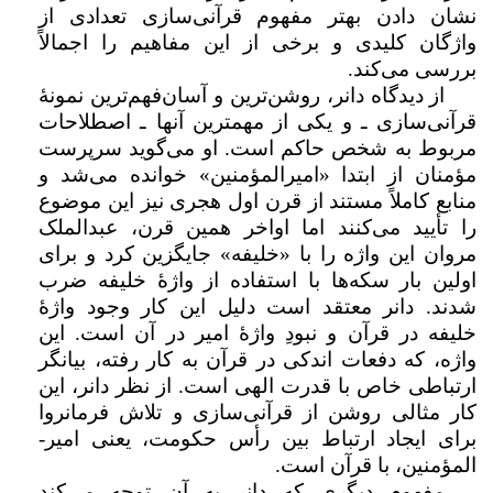
نشان دادن بهتر مفهوم قرآنی‌سازی تعدادی از
واژگان کلیدی و برخی از این مفاهیم را اجمالاً
بررسی می‌کند.
از دیدگاه دانر، روشن‌­ترین و آسان­‌فهم‌­ترین نمونهٔ
قرآنی‌سازی ـ و یکی از مهم­ترین آن­ها ـ اصطلاحات
مربوط به شخص حاکم است. او می‌گوید سرپرست
مؤمنان از ابتدا «امیرالمؤمنین» خوانده می‌شد و
منابع کاملاً مستند از قرن اول هجری نیز این موضوع
را تأیید می‌کنند اما اواخر همین قرن، عبدالملک
مروان این واژه را با «خلیفه» جایگزین کرد و برای
اولین بار سکه‌ها با استفاده از واژهٔ خلیفه ضرب
شدند. دانر معتقد است دلیل این کار وجود واژهٔ
خلیفه در قرآن و نبودِ واژهٔ امیر در آن است. این
واژه، که دفعات اندکی در قرآن به کار رفته، بیانگر
ارتباطی خاص با قدرت الهی است. از نظر دانر، این
کار مثالی روشن از قرآنی‌سازی و تلاش فرمانروا
برای ایجاد ارتباط بین رأس حکومت، یعنی امیر­
المؤمنین، با قرآن است.
مفهوم دیگری که دانر به آن توجه می‌کند