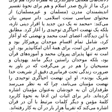
درک ما از تاریخ صدر اسلام و هم برای نحوۀ تفسیر
اندیشمندان مدرن (مسلمان و غیرمسلمان) از
محتوای سیاسی سنت اسلامی. دانر سپس بیان
می‌کند: «محمد نه یک دین جدید یا اقرار دینی تازه،
بلکه یک نهضت احیاگری توحیدی را آغاز کرد. مطابق
با این دیدگاه، اعضای امت محمد و نهضتی که او آغاز
کرد، شامل تمام اقسامِ موحدان پرهیزکار بود و
حضور در این امت، برای همهٔ آنان امکان­پذیر بود. این
امت نه تنها پذیرای پیروان محمد و آموزه‌های قرآن
بود، بلکه موحدان راستین دیگر مانند یهودیان و
مسیحیان را هم در بر می‌گرفت که در باور به
ضرورت زندگی تحت فرمانبری دقیق از شریعت خدا
شریک بودند». او این نهضت احیاگری توحیدی را
نهضت مؤمنان می‌­نامد، چرا ­که به نظر می‌رسد
طرفداران آن به خودشان به‌عنوان مؤمنان اشاره
کرده‌اند. دانر برای اثبات این ادعا به نحوهٔ کاربرد
کلمهٔ مؤمن و دیگر کلمات مرتبط با آن در قرآن
اشاره می‌کند که تقریباً هزار بار در آن به کار رفته‌اند.