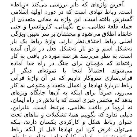
آخرین واژه‌ای که دانر بررسی می‌کند «رِباط»
است. رباط نهادی است که در دور
ۀ
اولیهٔ اسلامی
گسترش ­یافته است. این واژه به معانی متعددی از
جمله قلعۀ­ نظامی، برج نگهبانی، کاروانسرا و حتی
خانقاه اطلاق می‌شود و محققان بر سر تعیین ویژگی
اصلی رباط اختلاف‌نظر دارند. واژهٔ رباط یک بار
به‌شکل اسم و دو بار به‌شکل فعل در قرآن آمده
است. به نظر می‌رسد هر سه مورد در بافتی به کار
رفته‌اند که مؤمنان برای جنگ در راه خدا آماده
می‌شوند. احتمالاً اینجا با نمونه‌­ای دیگر از
قرآنی‌سازی سر­و­کار داریم که در آن واژهٔ قرآنی
رباط دربارهٔ نهادها و اعمال متعدد و متنوعی به کار
می‌رود، صرفاً برای اینکه به آن‌ها جایگاه ویژه‌ای
بدهد که مختص چیزی است که با تلاش در راه ایمان،
نه لزوماً در بافت نظامی، مرتبط است. بنابراین،
دلیلی ندارد که بگوییم همۀ تشکیلات و بناهای تحت
عنوان رباط شکل و کارکردی یکسان دارند، بلکه
می‌توان فرض کرد این نهادها قبل از آنکه رباط
خوانده شوند، بر اساس کارکرد اصلی‌شان به نامهای