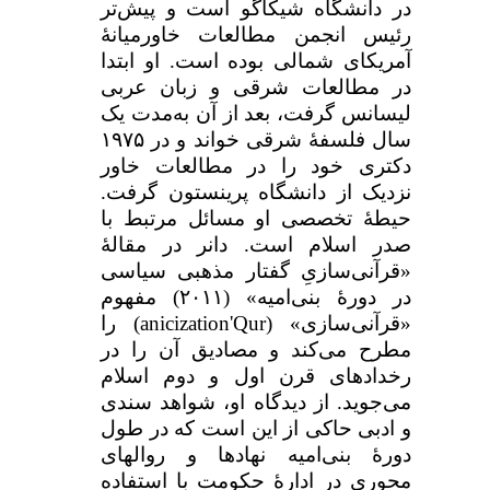
در دانشگاه شیکاگو است و پیش‌تر
رئیس انجمن مطالعات خاورمیانۀ
آمریکای شمالی بوده است. او ابتدا
در مطالعات شرقی و زبان عربی
لیسانس گرفت، بعد از آن به‌مدت یک
سال فلسفۀ شرقی خواند و در
۱۹۷۵
دکتری خود را در مطالعات خاور
نزدیک از دانشگاه پرینستون گرفت.
حیطهٔ تخصصی او مسائل مرتبط با
صدر اسلام است. دانر در مقالهٔ
«قرآنی‌سازیِ گفتار مذهبی سیاسی
در دورهٔ بنی‌­امیه» (
۲۰۱۱)
مفهوم
«قرآنی‌سازی» (
Qur
'
anicization
) را
مطرح می‌کند و مصادیق آن را در
رخدادهای قرن اول و دوم اسلام
می‌جوید. از دیدگاه او، شواهد سندی
و ادبی حاکی از این است که در طول
دورهٔ بنی‌­امیه نهاد­ها و روال­های
محوری در ادارهٔ حکومت با استفاده