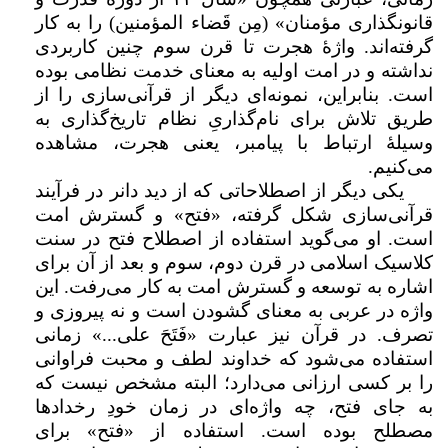
قانونگذاری مؤمنان» (مِن قَضاء المؤمنین) را به کار
گرفته‌­اند. واژهٔ هجرت تا قرن سوم چنین کاربردی
نداشته و در امت اولیه به معنای خدمت نظامی بوده
است. بنابراین، نمونه­‌ای دیگر از قرآنی‌سازی را از
طریق تلاش برای نام‌گذاریِ نظام تاریخ­‌گذاری به
وسیلهٔ ارتباط با پیامبر، یعنی هجرت، مشاهده
می‌کنیم.
یکی دیگر از اصطلاحاتی که از دید دانر در فرآیند
قرآنی‌سازی شکل‌ گرفته، «فتح» و گسترش امت
است. او می‌گوید استفاده از اصطلاح فتح در سنت
کلاسیک اسلامی در قرن دوم، سوم و بعد از آن برای
اشاره به توسعه و گسترش امت به کار می‌رفت. این
واژه در عربی به معنای گشودن است و نه پیروزی و
تصرف. در قرآن نیز عبارت «فَتَحَ علی...» زمانی
استفاده می‌­شود که خداوند لطف و محبت فراوانی
را بر کسی ارزانی می‌­دارد؛ البته مشخص نیست که
به جای فتح، چه واژه‌ای در زمان خودِ رخداد­ها
مصطلح بوده است. استفاده از «فتح» برای