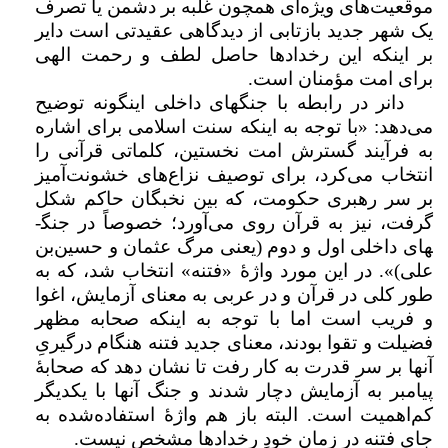
موقعیت‌های ویژه‌ای همچون غلبه بر دشمن یا تصرف
یک شهر جدید بازتابی از دیدگاهی عقیدتی است دایر
بر اینکه این رخداد­ها حاصل لطف و رحمت الهی
برای امت مؤمنان است.
دانر در رابطه با جنگ­های داخلی این­گونه توضیح
می‌‌­دهد: «با توجه به اینکه سنت اسلامی برای اشاره
به فرآیند گسترش امت نخستین، کلماتی قرآنی را
انتخاب می‌کرد، برای توصیف نزاع‌­های خشونت‌­آمیز
بر سر رهبری حکومت، که بین نخبگان حاکم شکل
گرفت، نیز به قرآن روی می‌آورد؛ خصوصاً در جنگ­
های داخلی اول و دوم (یعنی مرگ عثمان و حسین­‌بن
علی)». در این مورد واژهٔ «فتنه» انتخاب شد، که به
طور کلی در قرآن و در عربی به معنای آزمایش، اغوا
و فریب است اما با توجه به اینکه صحابه مظهر
فضیلت و تقوا بودند، معنای جدید فتنه هنگام درگیریِ
آن­ها بر سر قدرت به کار رفت تا نشان دهد که صحابهٔ
پیامبر به آزمایش دچار شدند و جنگ آن­ها با یکدیگر
کم‌­اهمیت است. البته باز هم واژهٔ استفاده‌شده به
جای فتنه در زمان خودِ رخداد­ها مشخص نیست.