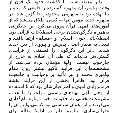
دانر معتقد است با گذشت حدود یک قرن از
وفات پیامبر، آن مفهوم گسترده‌ترِ جامعی که پیامبر
بنا نهاده بود با مفهومی محدودتر جایگزین شد. در
مفهوم جدید، مؤمن تنها به کسی اطلاق می‌شد که از
آموزه‌های فقهی قرآن پیروی می‌کرد. این جایگزینی
به‌همراه دگرگون‌شدن برخی اصطلاحات قرآنی بود.
اصطلاحاتی چون «اسلام» و «مسلم» ارتقا یافتند و
تبدیل به معیار اصلیِ پذیرش و پیروی از دین جدید
شدند. دانر این دگرگونی را قسمتی از فرآیندی
گسترده‌تر می‌داند که طی آن اسلام به خارج از
چارچوب نهضت اولیهٔ مؤمنان برده می­‌شد. از
مشخصه­‌های این فرآیند تأکیدِ بیشتر روی مقام
پیامبری محمد و نیز تأکید بر وحیانیت و جامعیت
قرآن بود. ظاهراً بخشی از این فرآیند نقشۀ
فرمانروایان اموی و اطرافیان‌شان بود که با استفاده
از وحی الهی نهاد­های رسمی دولت را با هدف
مشروعیت‌بخشی به حکومت خود دوباره نام‌‌گذاری
می‌کردند و این همان سیاستی بود که می‌توانیم آن‌ را
«قرآنی‌سازی» بنامیم. دانر در ادامهٔ مقاله برای