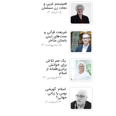
فمینیسم غربی و
نجات زن مسلمان
۰۵ خرداد ۰۳
شریعت قرآنی و
سنت‌های دینی
باستان متأخر
۰۵ اردیبهشت ۰۳
یک عمر تلاش
برای خوانش
برابری‌طلبانه از
اسلام
۲۷ فروردین ۰۳
اسلام: گویشی
بومی یا زبانی
جهانی؟
۲۳ اسفند ۰۲