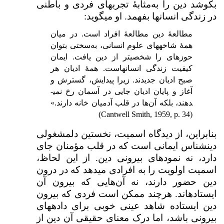
بکوشد دین را به‌مثابۀ تجربه­ای فردی و باطنی
در زندگی انسان­ها بفهمد. او می­گوید:
مطالعهٔ دین مطالعهٔ افراد است. در میان
همهٔ شاخه­های علوم انسانی، به‌سختی بتوان
حوزه­ای را شخصی­تر از دین یافت. ایمان
کیفیت زندگی انسان­هاست. همهٔ ادیان هر
صبح ادیان جدیدند. زیرا پیدایش، گسترش و
آغاز و پایان ادیان جایی در آسمان رخ نمی­
دهند، بلکه آن‌ها در قلب آدمیان خانه دارند.»
)
Cantwell Smith, 1959, p. 34
(
بنابراین، از دیدگاه اسمیت، نخستین دل­مشغولی
دین­شناس ایمانی است که در قلب مؤمنان جای
دارد، نه نمودهای بیرونی دین. از این لحاظ،
اسمیت اولویت را به افرادی می­دهد که در درون
دین حضور دارند، نه آن‌هایی که بیرون آن
ایستاده­اند. هرچند ممکن است فردی که بیرون
دین ایستاده شاهد عینی خوبی برای داده­های
بیرونی باشد، اما درک معنای حقیقی آن دین از