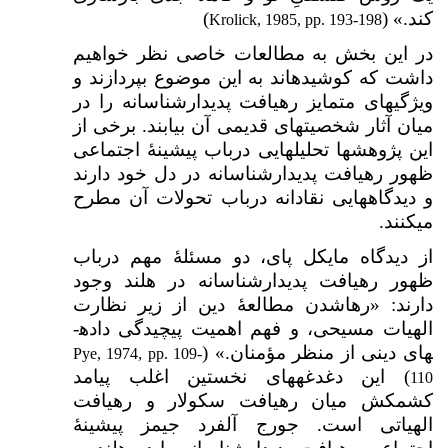
کند.» (
)
Krolick, 1985, pp. 193-198
در این بخش به مطالعات خاصی نظر خواهیم
داشت که کوشیده­اند به این موضوع بپردازند و
ویژگی­های متمایز رهیافت پدیدارشناسانه را در
میان آثار شخصیت­های قدیمی آن بیابند. برخی از
این پژوهش­ها تحلیل­هایی درباب پیشینهٔ اجتماعی
ظهور رهیافت پدیدارشناسانه در دل خود دارند
و دیدگاه­هایی نقادانه درباب تحولات آن مطرح
می­کنند.
از دیدگاه مایکل پای، دو مسئلهٔ مهم درباب
ظهور رهیافت پدیدارشناسانه در هلند وجود
دارند: «رهاشدن مطالعهٔ دین از زیر نظارت
الهیات مسیحی، و فهم اهمیت پیچیدگی داده­
های دینی از منظر مؤمنان.» (
Pye, 1974, pp. 109-
) این دغدغه­های نخستین اغلب پیامد
110
کشمکش میان رهیافت سکولار و رهیافت
الهیاتی است. جورج آلفرد جیمز پیشینهٔ