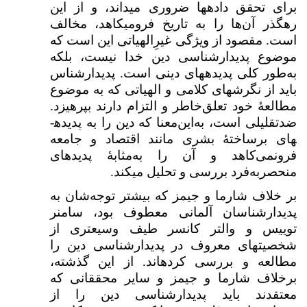
برای تحقق داده­ها ضروری می­داند، و از این
رهگذر آن‌ها را به تاریخ فرومی­کاهد، مخالف
است. مقصود از ویژگی غیرِالهیاتی این است که
موضوع پدیدارشناسی دین خدا نیست، بلکه
به‌طور کلی پدیده­های دینی است. پدیدارشناس
باید از نگرش­های کلامی و الهیاتی که به موضوع
مطالعهٔ خود تعلق‌خاطر و التزام دارند بپرهیزد.
ضدتقلیلی است، به‌این‌معنا که دین را به پدیده­
های برساختهٔ بشری مانند اقتصاد و جامعه
فرونمی‌کاهد و آن را به‌مثابۀ پدیده­ای
منحصربه‌فرد بررسی و تحلیل می­کند.
بر خلاف شارما و جیمز که بیشتر توجه‌شان به
پدیدارشناسان آلمانی معطوف بود، سامنر
توییس و والتر کانسر طیف وسیع­تری از
شخصیت­های معروف در پدیدارشناسی دین را
مطالعه و بررسی کرده­اند. از این گذشته،
برخلاف شارما و جیمز و سایر محققانی که
معتقدند باید پدیدارشناسی دین را از