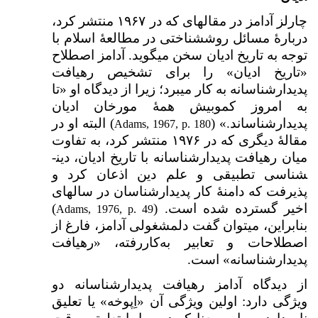
چارلز آدامز در مقاله­ای که در ۱۹۶۷ منتشر کرد،
دربارهٔ مسائل روش­شناختی در مطالعۀ اسلام با
توجه به تاریخ ادیان سخن می­گوید. آدامز اصطلاح
«تاریخ ادیان» را برای تشخیص رهیافت
پدیدارشناسانه به کار می­برد؛ زیرا از دیدگاه او «تا
به امروز کم­وبیش همۀ مورخان ادیان
پدیدارشناس­اند.» (
) البته او در
Adams, 1967, p. 180
مقالۀ دیگری که در ۱۹۷۶ منتشر کرد، به تفاوت
میان رهیافت پدیدارشناسانه با تاریخ ادیان، دین­
شناسی تطبیقی و علم دین اذعان کرد و
پذیرفت که دامنۀ کار پدیدارشناسان در سال­های
اخیر گسترده شده است. (
)
Adams, 1976, p. 49
بنابراین، می­توان گفت دل­مشغولی آدامز، فارغ از
اصطلاحات و تعابیر به‌کاررفته، «رهیافت
پدیدارشناسانه» است.
از دیدگاه آدامز رهیافت پدیدارشناسانه دو
ویژگی دارد: اولین ویژگی آن «اِپوخه» یا تعلیق