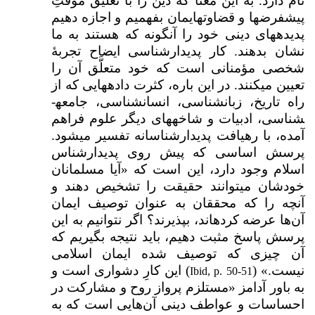
نام دارد. به این معنا که دین را با تعلیق موقتِ
پیش­فرض­ها و قضاوت­های­مان بفهمیم و اجازه دهیم
پدیده­های دینی خود را آن­گونه که هستند به ما
نشان بدهند. کار پدیدارشناسی ایضاح تجربۀ
شخصی مؤمنانی است که خود متعلَّق آن را
تعیین می­کنند. در این باره، کثرت داده­هایی که از
راه تاریخ، زبان­شناسی، انسان­شناسی، جامعه­
شناسی، ادبیات و شاخه­های دیگر علوم فراهم
آمده، با رهیافت پدیدارشناسانه تفسیر می­شود.
پرسش اساسی که پیش روی پدیدارشناس
اسلام وجود دارد، این است که «آیا مسلمانان
خودشان می­توانند حقیقت را تشخیص دهند و
آنچه را که محققان به عنوان توصیف ایمان
آن‌ها عرضه کرده­اند، بپذیرند؟ اگر نتوانیم به این
پرسش پاسخ مثبت دهیم، باید نتیجه بگیریم که
آن چیزی که توصیف شده ایمان اسلامی
نیست.» (
) این کارِ دشواری است و
Ibid, p. 50-51
به باور آدامز «مستلزم پرواز روح و مشارکت در
احساسات و عواطف دینی آن‌هایی است که به