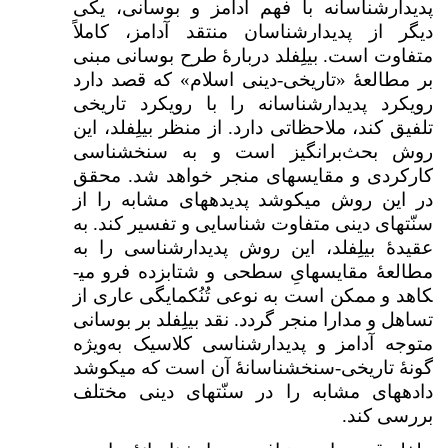
پدیدارشناسانه با فهم آدامز و بوسانی، یکی
دیگر از پدیدارشناسان منتقد آدامز، کاملاً
متفاوت است. بیلِفلد دربارهٔ طرح بوسانی مبنی
بر مطالعهٔ «تاریخی-دینی اسلام» که قصد دارد
رویکرد پدیدارشناسانه را با رویکرد تاریخی
تلفیق کند، ملاحظاتی دارد. از منظر بیلِفلد، این
روش بحث‌برانگیز است و به سنخ­شناسی
کارکردی و مقایسه­ای منجر خواهد شد. محقق
در این روش می­کوشد پدیده­های مشابه را از
سنّت­های دینی متفاوت شناسایی و تفسیر کند. به
عقیدهٔ بیلِفلد، این روش پدیدارشناسی را به
مطالعهٔ مقایسه­ایِ سطحی و شتاب­زده فرو می­
کاهد و ممکن است به نوعی تُنُک­مایگی عاری از
تساهل و مدارا منجر گردد. نقد بیلِفلد بر بوسانی
متوجه آدامز و پدیدارشناسی کلاسیک به‌ویژه
گونهٔ تاریخی-سنخ­شناسانهٔ آن است که می­کوشد
داده­های مشابه را در سنّت­های دینی مختلف
بررسی کند.