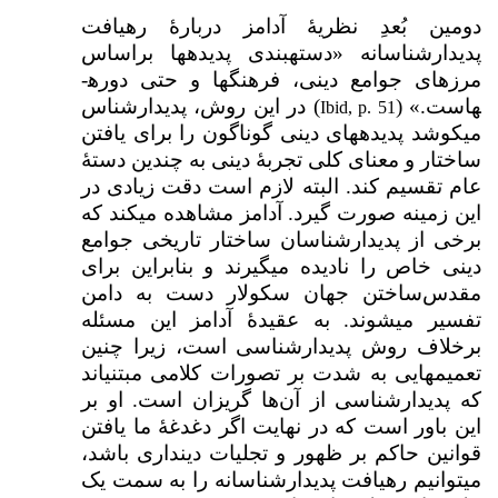
دومین بُعدِ نظریۀ آدامز دربارهٔ رهیافت
پدیدارشناسانه «دسته­بندی پدیده­ها براساس
مرزهای جوامع دینی، فرهنگ­ها و حتی دوره­
هاست.» (
) در این روش، پدیدارشناس
Ibid, p. 51
می­کوشد پدیده­های دینی گوناگون را برای یافتن
ساختار و معنای کلی تجربۀ دینی به چندین دستهٔ
عام تقسیم کند. البته لازم است دقت زیادی در
این زمینه صورت گیرد. آدامز مشاهده می­کند که
برخی از پدیدارشناسان ساختار تاریخی جوامع
دینی خاص را نادیده می­گیرند و بنابراین برای
مقدس‌ساختن جهان سکولار دست به دامن
تفسیر می­شوند. به عقیدۀ آدامز این مسئله
برخلاف روش پدیدارشناسی است، زیرا چنین
تعمیم­هایی به شدت بر تصورات کلامی مبتنی­اند
که پدیدارشناسی از آن‌ها گریزان است. او بر
این باور است که در نهایت اگر دغدغۀ ما یافتن
قوانین حاکم بر ظهور و تجلیات دین­داری باشد،
می­توانیم رهیافت پدیدارشناسانه را به سمت یک