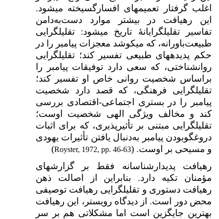
اغلب گرفتار تعمیم­های افسارگسیخته می­شود.
این رهیافت در بیشتر موارد دست‌به‌دامن
تفاسیر تقلیل­گرایانهٔ تاریخ می­شود: تقلیل­گرایی
طبیعت‌باورانه، که می­کوشد معجزات پیامبر را در
حکم پدیده­های طبیعی تفسیر کند؛ تقلیل­گرایی
روان­شناختی، که سعی دارد توفیقات پیامبر را
براساس شخصیت روانی خاص او تفسیر کند؛
تقلیل­گرایی فرهنگی، که قصد دارد شخصیت
پیامبر را در بستری اجتماعی-اقتصادی بررسی
کند و مخالف ویژگی الهی شخصیت اوست؛
تقلیل­گرایی مبتنی بر تأثیرپذیری، که برای اثبات
دروغگو‌بودن پیامبر به‌دنبال یافتن تأثیرات یهودی
و مسیحی بر اوست. (
)
Royster, 1972, pp. 46-63
رهیافت پدیدارشناسانه فقط بر گزارش­های
مؤمنان تکیه دارد. بنابراین از اصالت ذهن
رهیافت دستوری و تقلیل­گرایی رهیافت توصیفی
محض دور است. از دیدگاه رویستر، این رهیافت
بهترین جایگزین است اما مشکلاتی هم بر سر