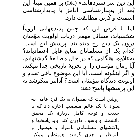
این دین سر سپرده­اند.» (
) بر همین مبنا، این
Ibid
بُعد از پدیدارشناسی آدامز با پدیدارشناسی
اسمیت و کُربن مطابقت دارد.
اما با فرض این که چنین پدیده­هایی لزوماً
شخصی­اند، مسائل مهمی درباب اولویت مؤمنان
درون یک دین رخ می­نمایند. پرسش این است:
کدام یک از مسلمانان منابع قابل اعتمادی­اند؟
به‌علاوه، هنگامی که در حال مطالعۀ گذشته­ایم،
آیا زمان مؤمنان را از تجربۀ تاریخی جدا می­کند،
و اگر این­گونه است، آیا این موضوع نافی تقدم و
اولویت دیدگاه مؤمنان است؟ آدامز می­کوشد به
این پرسش­ها پاسخ دهد:
روشن است که نمی­توان به یک فرد عامی بی­
سواد یا یک عالم متعصب اجازه داد که با
جدیت و توجه کامل دربارهٔ یک محقق
دانشمند و باسواد داوری کند. باید پاسخ­ها و
واکنش­های مسلمانان باسواد و هوشیار و
بلندنظر را جدی گرفت. همین­طور ممکن