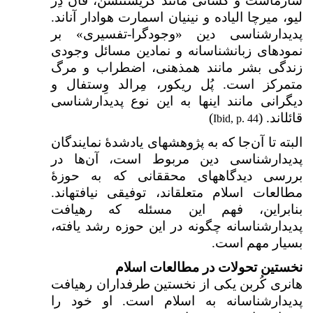
شارماست و کسانی مانند کریستن­سن، فان دِر
لیو، میرچا الیاده و نینیان اسمارت هوادار آن­اند.
پدیدارشناسی دین «وجودگرا-تفسیری» بر
نمودهای زبان­شناسانه و نمادین مسائل وجودی
زندگی بشر مانند هم­ذهنی، اضطراب و مرگ
متمرکز است. پُل ریکور، مِرالد وِستفال و
دیگرانی مانند اینها به این نوع پدیدارشناسی
قائل­اند. (
)
Ibid, p. 44
البته تا آن‌جا که به پژوهش­های یادشدهٔ نمایندگان
پدیدارشناسی دین مربوط است، آن‌ها در
بررسی دیدگاه­های محققانی که به حوزهٔ
مطالعات اسلام متعلق­اند، توفیقی نیافته­اند.
بنابراین، فهم این مسئله که رهیافت
پدیدارشناسانه چگونه در این حوزه رشد یافته،
بسیار مهم است.
نخستین تحولات در مطالعات اسلام
هانری کُربن یکی از نخستین طرفداران رهیافت
پدیدارشناسانه به اسلام است. او خود را