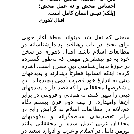
احساس محض و نه عمل محض؛
[بلکه] تجلی انسان کامل است.
اقبال لاهوری
سخنی که
نقل شد می­تواند نقطهٔ آغاز خوبی
برای بحث در باب رهیافت پدیدارشناسانه در
مطالعات اسلام باشد. اقبال لاهوری در سخن
خود به دو پیش­فرض مهمی که به‌طور گسترده
در حوزهٔ پدیدارشناسی دین مطرح است، اشاره
کرده: اینکه انسان­ها فطرتاً دین­دارند و پدیده­های
دینی به اندازهٔ خود فطرت آدمی پیچیده­اند. این
پیش­فرض­ها محققانی را که قصد دارند پدیده­های
دینی را تبیین کنند، به هم‌دلی و فروتنی در برابر
آن‌ها وامی­دارد. از نیمهٔ دوم قرن بیستم نگاه
هم‌دلانه در مطالعات اسلام به گرایش رایج در
برابر تعصب‌های سلطه‌گرانه و بدفهمی­های
محققان غربی تبدیل شده، و محققانی مانند
نورمن دانیل در
اسلام و غرب
و ادوارد سعید در