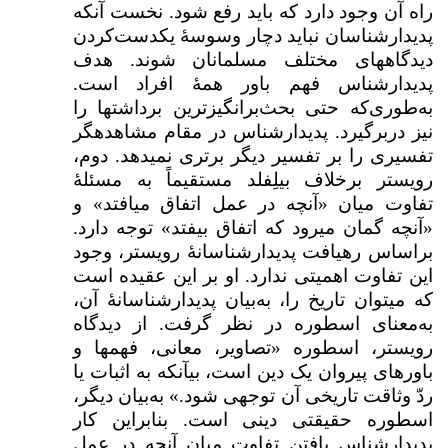
راه آن وجود دارد که باید رفع شود. نخست آنکه
پدیدارشناسان نباید دچار وسوسهٔ یکدست‌کردن
دیدگاه­های مختلف مسلمانان شوند. هدف
پدیدارشناس فهم باور همهٔ افراد است.
به‌طوری‌که حتی بحث‌برانگیزترین برداشت­ها را
نیز دربرگیرد. پدیدارشناس در مقام مشاهده­گر
تفسیری را بر تفسیر دیگر برتری نمی­دهد. دوم،
رویستر برخلاف بیلِفلد مستقیماً به مسئلهٔ
تفاوت میان «آنچه در عمل اتفاق می­افتد» و
«آنچه گمان می­رود که اتفاق بیفتد» توجه دارد.
براساس رهیافت پدیدارشناسانهٔ رویستر، وجود
این تفاوت اهمیتی ندارد. او بر این عقیده است
که می­توان تاریخ را، به‌بیان پدیدارشناسانهٔ آن،
به‌معنای اسطوره در نظر گرفت. از دیدگاه
رویستر، اسطوره «تصاویر، معانی، فهم­ها و
باورهای پیروان یک دین است، بی­آنکه به اثبات یا
ردّ وثاقت تاریخی آن توجهی شود.» به‌بیان دیگر،
اسطوره حقیقتی دینی است. بنابراین کار
پدیدارشناس یافتن تفاوت میان آنچه در عمل