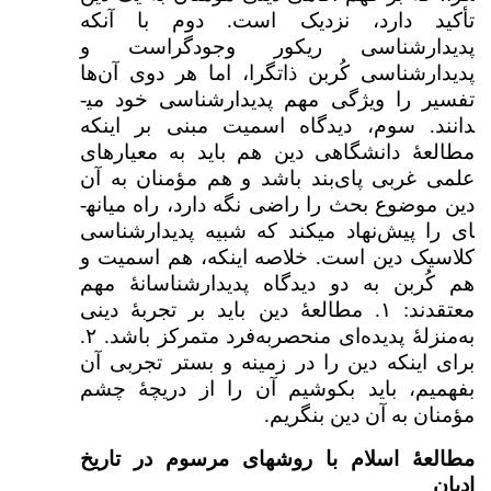
تأکید دارد، نزدیک است. دوم با آنکه
پدیدارشناسی ریکور وجودگراست و
پدیدارشناسی کُربن ذات­گرا، اما هر دوی آن‌ها
تفسیر را ویژگی مهم پدیدارشناسی خود می­
دانند. سوم، دیدگاه اسمیت مبنی بر اینکه
مطالعهٔ دانشگاهی دین هم باید به معیارهای
علمی غربی پای‌بند باشد و هم مؤمنان به آن
دین موضوع بحث را راضی نگه دارد، راه میانه­
ای را پیش‌نهاد می­کند که شبیه پدیدارشناسی
کلاسیک دین است. خلاصه اینکه، هم اسمیت و
هم کُربن به دو دیدگاه پدیدارشناسانۀ مهم
معتقدند: ۱. مطالعهٔ دین باید بر تجربهٔ دینی
به‌منزلهٔ پدیده‌ای منحصربه‌فرد متمرکز باشد. ۲.
برای اینکه دین را در زمینه و بستر تجربی آن
بفهمیم، باید بکوشیم آن را از دریچهٔ چشم
مؤمنان به آن دین بنگریم.
مطالعهٔ اسلام با روش­های مرسوم در تاریخ
ادیان