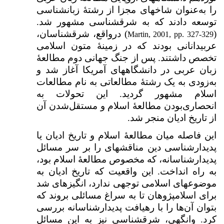
را به‌عنوان شاخه­ای مجزا از رشتۀ زبان­شناسی
توسعه دادند که به شرق­شناسی مشهور شد.
(
) درواقع، شرق­شناسان،
Martin, 2001, pp. 327-329
عربی­دانانی بودند که در زمینۀ متون اسلامی
تخصص داشتند. پس از جنگ جهانی دوم مطالعۀ
زبان عربی در دانشگاه­های آمریکا آغاز شد و
به‌زودی به یک رشتۀ مطالعاتی به نام مطالعات
اسلام مشهور گردید. این تحولات به
انحصاری‌بودن مطالعۀ اسلام و مستقل‌شدن آن
از تاریخ ادیان منجر شد.
این فاصله میان مطالعۀ اسلام و تاریخ ادیان یا
پدیدارشناسی دین مناقشه­ای را بر سر مسائل
پدیدارشناسانه، که مخصوص مطالعۀ اسلام بود،
به راه انداخت. این واقعیت که تاریخ ادیان به
موضوع­های اسلامی توجهی ندارد، انگیزه­ای شد
برای اسلام­پژوهان تا به سراغ مسائلی بروند که
بتوان آن‌ها را با رهیافت پدیدارشناسانه بررسی
کرد. وانگهی، شرق­شناسی نیز به این مسائل