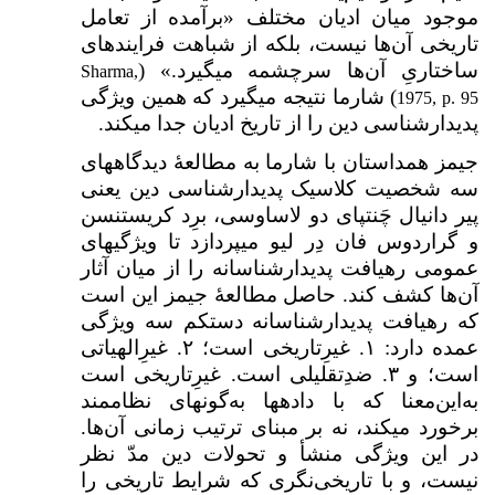
موجود میان ادیان مختلف «برآمده از تعامل
تاریخی آن‌ها نیست، بلکه از شباهت فرایندهای
ساختاریِ آن‌ها سرچشمه می­گیرد.» (
Sharma,
) شارما نتیجه می­گیرد که همین ویژگی
1975, p. 95
پدیدارشناسی دین را از تاریخ ادیان جدا می­کند.
جیمز هم­داستان با شارما به مطالعهٔ دیدگاه­های
سه شخصیت کلاسیک پدیدارشناسی دین یعنی
پیر دانیال چَنتپای دو لاساوسی، برِد کریستن­سن
و گراردوس فان دِر لیو می­پردازد تا ویژگی­های
عمومی رهیافت پدیدارشناسانه را از میان آثار
آن‌ها کشف کند. حاصل مطالعهٔ جیمز این است
که رهیافت پدیدارشناسانه دست­کم سه ویژگی
عمده دارد: ۱. غیرِتاریخی است؛ ۲. غیرِالهیاتی
است؛ و ۳. ضدِتقلیلی است. غیرِتاریخی است
به‌این‌معنا که با داده­ها به‌گونه­ای نظام­مند
برخورد می­کند، نه بر مبنای ترتیب زمانی آن‌ها.
در این ویژگی منشأ و تحولات دین مدّ نظر
نیست، و با تاریخی‌نگری که شرایط تاریخی را