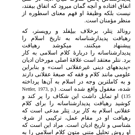
اتفاق افتاده و آنچه گمان می­رود که اتفاق بیفتد،
نیست بلکه وظیفهٔ او فهم معنای اسطوره از
منظر مؤمنان است.
رونالد نِتلر، برخلاف بیلِفلد و رویستر، که
رهیافت پدیدارشناسانه به تاریخ اسلام را
پیشنهاد می­کنند، می­کوشد رهیافت
پدیدارشناسانه را دربارهٔ کلام اسلامی به کار
برد. نتلر معتقد است علاقهٔ اصلی مورخان ادیان
«پدیده­های دینی غیرعقلانی است» و بنابراین
علومی مانند کلام و فقه که صبغۀ عقلانی دارند
و به کامل­ترین وجه در اسلام به آن‌ها پرداخته
شده، مغفول واقع شده است. (
Nettler, 1973, p.
) او تمایل داشت این شکاف را پر کند و
135
کوشید رهیافت پدیدارشناسانه را برای کلام
عقلانی اسلام به کار برد. نِتلر مدعی است که
رهیافت او در مقام عمل، ترکیبی از شرق­
شناسی و تاریخ ادیان است. مراد این است که
او روش تحلیل متنی متون کلام اسلامی را به