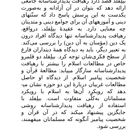
بیلِفلد قصد دارد رهیافت پدیدارشناسانهٔ جامعی
ارائه دهد که بتوان در آن آزادانه و به‌صورت
یکدست به این پرسش پاسخ داد که سنّت­های
دینی و آموزه­های آن برای جوامع دینی و متدینان
چه معنایی دارد. به عقیدهٔ بیلِفلد، درواقع،
رهیافت پدیدارشناسانه تنها دیدگاه افراد درون
یک دین (مؤمنان به آن دین) را بررسی می‌کند.
به تعبیر دیگر، باید به دیدگاه همهٔ دین­داران فارغ
از سطح فکری‌شان توجه کرد. بیلِفلد دو قلمرو
خاص در مطالعات اسلام را بیشتر با رهیافت
پدیدارشناسانه سازگار می­یابد: مطالعهٔ قرآن و
شخصیت پیامبر اسلام. از دیدگاه او حاصل
مطالعات غربیان دربارهٔ این دو حوزه نشان می­
دهد که رویکرد آن‌ها به اسلام با رویکرد
مسلمانان به‌کلّی متفاوت است. بیلِفلد با
استفاده از رهیافت پدیدارشناسانه روشی
جایگزین پیشنهاد می­کند که در آن قرآن و
شخصیت پیامبر آن­گونه که مسلمانان می­فهمند،
بررسی شود.