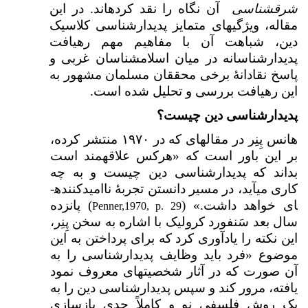
شرق­شناسی
آن نگاه را نقد کرده­اند. در این
مقاله، ویژگی­های متمایز پدیدارشناسی کلاسیک
دین، شباهت آن با مفاهیم مهم رهیافت
پدیدارشناسانه در میان اسلام­شناسان غربی و
پاسخ نقادانۀ برخی محققان مسلمان مشهور به
این رهیافت بررسی و تحلیل شده است.
پدیدارشناسی دین چیست؟
هانس پِنِر در مقاله­ای که در ۱۹۷۰ منتشر کرده،
بر این باور است که «هرکس علاقه­مند است
بداند که پدیدارشناسی دین چیست و به چه
کاری می­آید، در مسیر دانستن تجربهٔ ناامیدکننده­
ای خواهد داشت.» (
) پانزده
Penner,1970, p. 29
سال بعد سَنفورد کرولیک با اشاره به سخن پِنِر،
این نکته را یادآوری کرد که برای پرداختن به این
موضوع «فرد باید وظایف پدیدارشناسی را به
آن صورت که در آثار شخصیت­های معروف نمود
یافته، مرور کند و سپس پدیدارشناسی دین را به
یک روش فلسفیِ نو و کاملاً جدی بازسازی