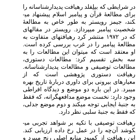
در شرایطی که بیلِفلد رهیافت پدیدارشناسانه را
برای مطالعهٔ قرآن و پیامبر اسلام پیشنهاد می­
کند، جیمز رویستر به طور خاص به مطالعهٔ
شخصیت پیامبر می­پردازد. رویستر در مقاله­ای
که در ۱۹۷۲ منتشر کرد رهیافت­های متفاوت به
مطالعۀ پیامبر را در غرب بررسی کرده است.
او معتقد است که می­توان این مطالعات را به
سه بخش تقسیم کرد: مطالعات دستوری،
مطالعات توصیفی و مطالعات پدیدارشناسانه.
رهیافت دستوری پژوهشی است که از
معیارهای بیرونی برای داوری دربارهٔ تاریخ بهره
می­برد. در این باره دو موضع و دیدگاه افراطی
وجود دارد: نخست موضع مدافعه­گرانه، که فقط
به جنبهٔ ایجابی توجه می­کند و دوم موضع جدلی،
که فقط به جنبهٔ سلبی نظر دارد.
رهیافت توصیفی با تکیه بر شواهد تجربی می­
کوشد آن‌چه را در عمل رخ داده ارزیابی کند.
این رهیافت از کمبود منابع اصلی رنج می­برد و