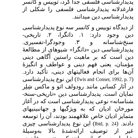
پدیدارشناسی فلسفی جدا کرد، توییس و کانسر
فارغ­دلانه پدیدارشناسی فلسفی را شکلی از
پدیدارشناسی دین می­دانند.
از دیدگاه توییس و کانسر سه نوع پدیدارشناسی
دین وجود دارد: ۱. ذات­گرا، ۲. تاریخی-
سنخ‌شناسانه و ۳. وجودگرا-تفسیری.
پدیدارشناسی دین «ذات­گرا» شیوه­ای از مطالعۀ
دین است که بر ماهیت راستین آگاهی دینی
مؤمنان، یعنی فهم دینی و عواطف و انگیزهٔ
آن‌ها برای انجام فعالیت­های دینی، تأکید دارد.
(
) این نوع پدیدارشناسی
Twis and Conser, 1992, p. 7
در آثار کسانی مانند رودولف اتو و ماکس شِلِر
نمایان است. پدیدارشناسی دین «تاریخی-سنخ­
شناسانه» نوعی پدیدارشناسی است که در آغاز
مورخان ادیان که به ویژگی­ها و جهان­بینی­های
متمایز ادیان خاص علاقه­مند بودند، آن را توسعه
دادند. (
) این نوع پدیدارشناسی چیزی
Ibid, p. 24
غیر از توصیف ارائه‌شدهٔ بالا به‌وسیلهٔ