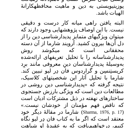
پوزیتیویستی به دین و ماهیت محافظه­کارانهٔ
الهیات باشد.
البته یافتن راهی میانه کار درست و دقیقی
نیست. با این اوصاف پژوهش­هایی وجود دارند که
می­توان ویژگی­های متمایز پدیدارشناسی دین را از
دل آن‌ها بیرون کشید. آرویند شارما از آن دسته
محققانی است که می­کوشد روش
پدیدارشناسانه را با تحلیل تعریف­های ارائه‌شده
به‌وسیلۀ پدیدارشناسان دینِ معروفی مانند برِد
کریستِن­سِن و گراردوس فان‌ دِر لیو تبیین کند.
شارما با تحلیل آثار این شخصیت­های کلاسیک،
نتیجه گرفته که «پدیدارشناسی دین روشی در
مطالعات دین است که ویژگی بارزش جستجوی
ساختارهای نهفته در ذیل مشترکات ادیان است
که ناقض فهم مؤمنان از خودشان نیست.»
(
) شارما در مقالۀ دیگر خود
Sharma, 1976, p. 17
معتقد است که اگر ما به کتاب فان دِر لیو نگاه
کنیم، درخواهیم‌یافت که به عقیدهٔ او شباهت