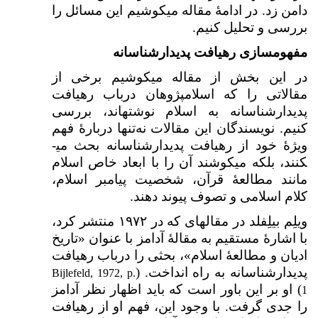
دامن زد. در ادامۀ مقاله می­کوشیم این مسائل را
بررسی و تحلیل کنیم.
مفهوم­سازی رهیافت پدیدارشناسانه
در این بخش از مقاله می­کوشیم برخی از
مقالاتی را که اسلام­پژوهان درباب رهیافت
پدیدارشناسانه به اسلام نوشته­اند، بررسی
کنیم. نویسندگان این مقالات نه‌تنها دربارهٔ فهم
ویژهٔ خود از رهیافت پدیدارشناسانه بحث می­
کنند، بلکه می­کوشند آن را با ابعاد خاص اسلام
مانند مطالعهٔ قرآن، شخصیت پیامبر اسلام،
کلام اسلامی و تصوف پیوند دهند.
ویلِم بیلِفلد در مقاله­ای که در ۱۹۷۲ منتشر کرد،
با اشارهٔ مستقیم به مقالهٔ آدامز با عنوان «تاریخ
ادیان و مطالعۀ اسلام»، بحثی را درباب رهیافت
پدیدارشناسانه به راه انداخت. (
Bijlefeld, 1972, p.
) او بر این باور است که باید اظهار نظر آدامز
1
را جدی گرفت. با وجود این، فهم او از رهیافت