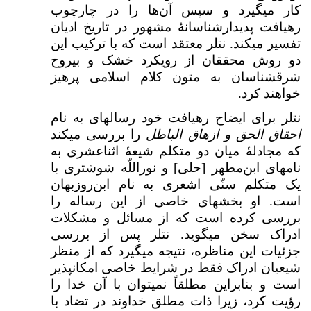
کار می­گیرد و سپس آن‌ها را در چارچوب
رهیافت پدیدارشناسانهٔ مشهور در تاریخ ادیان
تفسیر می­کند. نتلر معتقد است که با ترکیب این
دو روش محققان از رویکرد خشک و بی­روح
شرق­شناسان به متون کلام اسلامی پرهیز
خواهند کرد.
نتلر برای ایضاح رهیافت خود رساله­ای به نام
احقاق الحق و ازهاق الباطل
را بررسی می­کند
که مجادلهٔ میان دو متکلم شیعهٔ اثناعشری به
نام­های ابن‌مطهر [حلی] و نوراللّه شوشتری با
یک متکلم سنّی اشعری به نام ابن‌روزبهان
است. او بخش­های خاصی از این رساله را
بررسی کرده است که از مسائل و مشکلات
ادراک سخن می­گوید. نتلر پس از بررسی
جزئیات این مناظره، نتیجه می­گیرد که از منظر
شیعیان ادراک فقط در شرایط خاصی امکان­پذیر
است و بنابراین مطلقاً نمی­توان با آن خدا را
رؤیت کرد، زیرا ذات مطلق خداوند در تضاد با