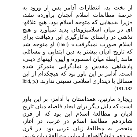
از بخت بد، انتظارات آدامز پس از ورود به
عرصۀ مطالعات اسلام آن­چنان برآورده نشد،
«زیرا نقدهایی که متوجه اسلام بود، هیچ علاقه­
ای در میان اسلام­پژوهان پدید نمی­آورد و هیچ
تلاشی در راستای به‌کارگیری این رهیافت برای
اسلام صورت نمی­گرفت.» (
) او متوجه شد
Ibid
که تاریخ ادیان بیشتر به دین ابتدایی و مسائلی
مانند رابطهٔ میان اسطوره و آیین، آیین­های دینی،
پادشاهی مقدس و نمادگرایی متمرکز شده
است. آدامز بر این باور بود که هیچ­کدام از این
مسائل با دین­داری اسلامی نسبتی ندارند. (
Ibid, p.
)
181-182
ریچارد مارتین، هم­داستان با آدامز، بر این باور
است که دلیل دیگر برای ایجاد فاصله میان تاریخ
ادیان و مطالعۀ اسلام این بود که از قرن
شانزدهم مطالعۀ اسلام در غرب، در آغاز،
منحصر به مطالعۀ زبان عربی بود. در قرن
نوزدهم دانشگاه­های اروپایی مطالعۀ زبان عربی