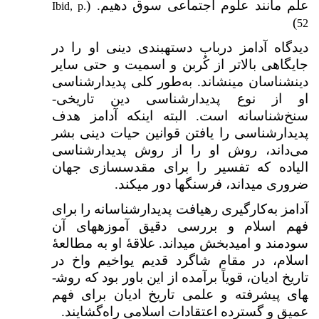
علم مانند علوم اجتماعی سوق دهیم. (
Ibid, p.
)
52
دیدگاه آدامز درباب دسته­بندی دینی او را در
جایگاهی بالاتر از کُربن و اسمیت و حتی سایر
دین­شناسان می­نشاند. به‌طور کلی پدیدارشناسی
او از نوع پدیدارشناسی دین تاریخی-
سنخ‌شناسانه است. البته اینکه آدامز هدف
پدیدارشناسی را یافتن قوانین حیات دینی بشر
می‌داند، روش او را از روش پدیدارشناسی
الیاده که تفسیر را برای مقدس­سازی جهان
ضروری می­داند، فرسنگ­ها دور می­کند.
آدامز به‌کارگیری رهیافت پدیدارشناسانه را برای
فهم اسلام و بررسی دقیق آموزه­های آن
سودمند و امیدبخش می­داند. علاقۀ او به مطالعۀ
اسلام، در مقام شاگرد قدیم یواخیم واخ در
تاریخ ادیان، قویاً برآمده از این باور بود که روش­
های پیشرفته و علمی تاریخ ادیان برای فهم
عمیق و گسترده اعتقادات اسلامی راه‌گشایند.