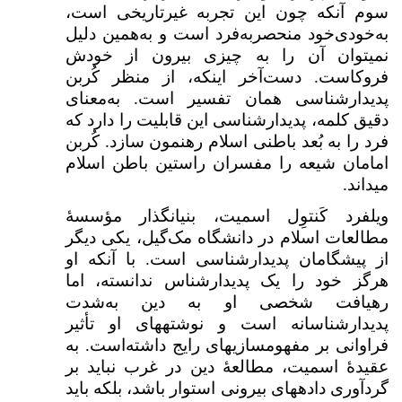
سوم آنکه چون این تجربه غیرتاریخی است،
به‌خودی‌خود منحصربه‌فرد است و به‌همین دلیل
نمی­توان آن را به چیزی بیرون از خودش
فروکاست. دست‌آخر اینکه، از منظر کُربن
پدیدارشناسی همان تفسیر است. به‌معنای
دقیق کلمه، پدیدارشناسی این قابلیت را دارد که
فرد را به بُعد باطنی اسلام رهنمون سازد. کُربن
امامان شیعه را مفسران راستین باطن اسلام
می­داند.
ویلفرد کَنتوِل اسمیت، بنیان­گذار مؤسسهٔ
مطالعات اسلام در دانشگاه مک‌گیل، یکی دیگر
از پیشگامان پدیدارشناسی است. با آنکه او
هرگز خود را یک پدیدارشناس ندانسته، اما
رهیافت شخصی او به دین به‌شدت
پدیدارشناسانه است و نوشته­های او تأثیر
فراوانی بر مفهوم­سازی­های رایج داشته‌است. به
عقیدهٔ اسمیت، مطالعهٔ دین در غرب نباید بر
گردآوری داده­های بیرونی استوار باشد، بلکه باید