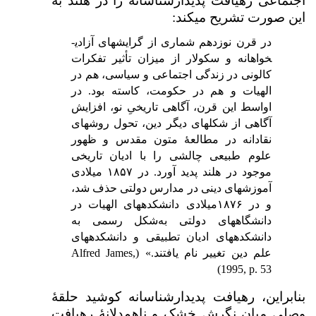
اجتماعی رهیافت پدیدارشناسانه را در هلند به
این صورت تشریح می­کند:
در قرن نوزدهم شماری از گرایش­های آزادی­
خواهانه و سکولار از میزان تأثیر تفکرات
کالونی در زندگی اجتماعی و سیاسی، هم در
الهیات و هم در حکومت، کاسته بود. در
اواسط این قرن، آگاهی تاریخیِ نو، افزایش
آگاهی از شکل­های دیگر دین، تحول روش­های
نقادانه در مطالعهٔ متون مقدس و ظهور
علوم طبیعی چالشی را با ادیان تاریخی
موجود در هلند پدید آورد. در ۱۸۵۷ میلادی
آموزش­های دینی در مدارس دولتی حذف شد،
و در ۱۸۷۶میلادی دانشکده­های الهیات در
دانشگاه­های دولتی به‌شکل رسمی به
دانشکده­های ادیان تطبیقی و دانشکده­های
علم دین تغییر نام یافتند.» (
Alfred James,
)
1995, p. 53
بنابراین، رهیافت پدیدارشناسانه کوشید حلقهٔ
وصلی میان نگرش خشک و ناهم‌دلانهٔ رهیافت