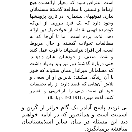
است اعتراض شود که معیار ارائه‌شده هیچ
ارتباط و نسبتی با مطالعۀ گذشتۀ مسلمانان
ندارد. نمونه­های بی­شماری در تاریخ پژوهش­ها
وجود دارد که یک فرد بیرونی از این‌که
کوشیده فهمی نقادانه از تحولات یک دین ارائه
دهد، لذت برده است. اما تا آن‌جا که به
مطالعات تحولات گذشته و حال مربوط
است، این افراد نتوانسته­اند با قوت عمل کنند
و نقطه ضعف از خودشان نشان داده­اند.
حتی دربارهٔ گذشتهٔ دور نیز باید به یاد داشت
که مسلمانان میراث­دار همان سنتی­اند که هنوز
با آن زندگی می­کنند؛ بنابراین او از سعی و
تلاش آن‌هایی که قصد دارند از راه تحقیقات
خود آن سنت دینی را بازآفرینی و تفسیر
کنند، لذت می­برد. (
Ibid, p. 190-191
)
بی تردید پاسخ آدامز یک گام فراتر از کُربن و
اسمیت است و همان­طور که در ادامه خواهیم
دید این مسئله در میان سایر اسلام­شناسان
مناقشه برمی­انگیزد.