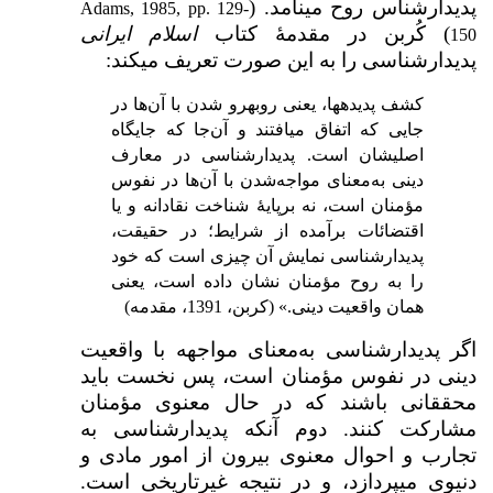
پدیدارشناس روح می­نامد. (
Adams, 1985, pp. 129-
) کُربن در مقدمهٔ کتاب
اسلام ایرانی
150
پدیدارشناسی را به این صورت تعریف می­کند:
کشف پدیده­ها، یعنی روبه­رو شدن با آن‌ها در
جایی که اتفاق می­افتند و آن‌جا که جایگاه
اصلی­شان است. پدیدارشناسی در معارف
دینی به‌معنای مواجه‌شدن با آن‌ها در نفوس
مؤمنان است، نه برپایهٔ شناخت نقادانه و یا
اقتضائات برآمده از شرایط؛ در حقیقت،
پدیدارشناسی نمایش آن چیزی است که خود
را به روح مؤمنان نشان داده است، یعنی
همان واقعیت دینی.» (کربن، 1391، مقدمه)
اگر پدیدارشناسی به‌معنای مواجهه با واقعیت
دینی در نفوس مؤمنان است، پس نخست باید
محققانی باشند که در حال معنوی مؤمنان
مشارکت کنند. دوم آنکه پدیدارشناسی به
تجارب و احوال معنوی بیرون از امور مادی و
دنیوی می­پردازد، و در نتیجه غیرتاریخی است.