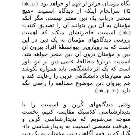
نگاه مؤمنان فراتر از فهم او خواهد بود. (
Ibid, p.
) سرانجام اینکه از دیدگاه اسمیت «هیچ
42
سخنی درباب یک دین معتبر نیست، مگر آنکه
مؤمنان به آن دین بتوانند آن را تصدیق کنند.»
(
) اسمیت خاطرنشان می­کند که اهمیت
Ibid
بررسی دیدگاه­های مؤمنان به یک دین در این
است که به رویارویی بی­واسطهٔ افراد بیرون آن
دین و مؤمنان درون آن دین منجر خواهد شد.
اسمیت دربارهٔ مطالعهٔ علمی دین بر این باور
است که یک اثر دانشگاهی باید همواره بکوشد
هم معیارهای دانشگاهی غربی را رعایت کند و
هم پیروان دین موضوع مطالعه را راضی نگه
دارد. (
)
Ibid, p. 52
وقتی دیدگاه­های کُربن و اسمیت را با
پدیدارشناسی کلاسیک مقایسه کنیم، نخست
متوجه می‌شویم که پدیدارشناسی کُربن و
رهیافت شخصی اسمیت به پدیدارشناسی ذات­
گرا، که بر فهم آگاهی دینی مؤمنان به یک دین