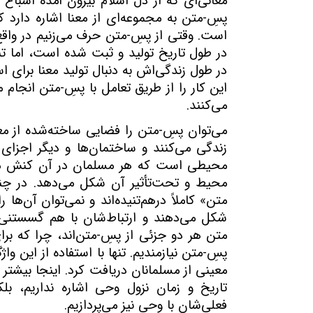
معانی‌ای که از دل اسلام بیرون آمده اشباع
پسِ-متن به مجموعه‌ای از معنا اشاره دار
است. وقتی از پسِ-متن حرف می‌زنیم در واقع
در طول تاریخ تولید و ثبت شده است، اما تن
در طول زندگی‌اش به دنبال تولید معنا برای 
این کار را از طریق تعامل با پسِ-متن انجام
می‌کنند.
می‌توان پسِ-متن را فضایی ساخته‌شده از م
زندگی می‌کنند و ساختمان‌ها و دیگر اجزای 
محیطی است که هر مسلمان در آن کنش می‌
محیط و تحت‌
تأثیر آن شکل می‌دهد. در چ
متن» کاملاً درهم‌تنیده‌اند و نمی‌توان آن‌ها
شکل می‌دهند و ارتباط‌شان با هم گسستن
متن هر دو جزئی از پسِ-متن‌اند، چرا که برا
پسِ-متن‌ نیازمندیم. تنها با استفاده از این
معینی از مسلمانان دریافت کرد. اینجا بیشتر
تاریخ و زمان نزول وحی اشاره نداریم،‌ ب
فعلی‌شان با وحی نیز می‌پردازیم.