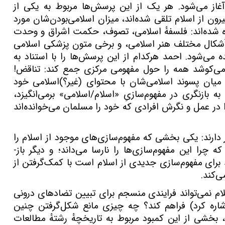
از می‌شود. هر یک از این پرسش‌ها مربوط به یکی از
رون از اسلام تلقی شده‌اند، میزان اسلامی‌بودن‌شان مورد
ه شده‌اند: فلسفهٔ اسلامی، تصوف، حکمت اشراق و وحدت
 اَشکال مختلف هنر اسلامی، و برخی متون پزشکی اسلامی
می‌شود. احمد هرکدام از این پرسش‌‌ها را با استناد به
می‌کوشد همه را حول مفهومی مرکزی جمع کند: تناقض!
یان پسوند اسلامی‌شان با محتوای (غیر؟)اسلامی خود
 بازنگری در مفهوم‌سازیِ «اسلام/اسلامی» برمی‌انگیزد،
را در عمل و نگرش افرادی که خود را مسلمان می‌خوانده‌اند
رند: یکی بخشی که مفهوم‌سازی‌های موجود از اسلام را
چرا این مفهوم‌سازی‌ها را نارسا می‌داند؛ و دیگر باز-
برای مفهوم‌سازی جدیدی از اسلام است با کمک‌گرفتن از
ی‌کند.
م نمی‌تواند فرایندی منسجم برای تبیین تضادهای درونی
اره کرد) فراهم کند؟ چه چیزی مانع شکل‌گرفتن چنین
 بخشی از این کمبود مربوط به تاریخچهٔ رشتهٔ مطالعات