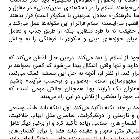
سلام را به‌عنوان «مقوله‌ای تحلیلی» باید کنار گذاشت.
‌خواهند اسلام را در دسته‌بندی «دین/دینی» در مقابل و
جا «فرهنگی» معادل غیردینی یا سکولار است) قرار بدهند.
وقطبی می‌ایستد؛ اسلام فراتر از این مقوله‌ها عمل می‌کند و
ن حقیقت نه با طرد متقابل، بلکه از طریق جذب و تعامل
 میان حوزه‌های دینی و سکولار یا فرهنگی را به چالش
د از اسلام را نقد می‌کند، درعین حال اذعان می‌کند که
ارند و تنها وقتی اِشکال پیدا می‌شود که کسی بخواهد بر
ار کند. از نظر او، آنچه به حل این مسئله کمک می‌کند،
مفهوم‌سازی اسلام «به‌عنوان و برحسب فرآیند» باشیم.
م به‌عنوان یک فرآیند پویا همچنان چالش مهمی است که
ب خود را بخشی از تلاش در این راه می‌بیند.
مد بر چند نکته تأکید می‌کند: اول اینکه باید طیف وسیعی
ی و تاریخی را درنظرگرفت، عناصری مثل ابهام، خلاقیت،
ی گفتمان‌های اسلامی زیاده تأکید کرد و از برخی دیگر غافل
صلب‌تر مثل قانون و عقیده نباید فضا را برای گفتمان‌های
درنهایت، باید از تقسیم‌بندی‌های ساده‌انگارانه‌ای مانند