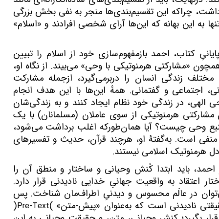
ت،‌ چراکه این تقسیم‌بندی‌ها منجر به نفی بخش بزرگی
ها به این بهانه که این‌ها آرای شخصی افرادند و «اسلام»
انیِ کتاب، احمد بازمفهوم‌سازی خود از اسلام را تبیین
همچون «مشارکتی هرمنوتیکی با وحی» می‌بیند. از نگاه او،
ختلف زندگی انسان را دربرمی‌گیرد، ازجمله مشارکت
، اجتماعی و گفتمانی. همهٔ این‌ها با این هدف انجام
حی الهی، در زندگی خود نظام ایجاد کنند و به زندگی‌شان
ن مشارکتی هرمنوتیکی از سوی عاملان (مسلمانان) با یک
منبع وحی چیست؟ آیا همان‌طورکه اغلب برداشت می‌شود،‌
ی است. به‌گفتۀ او، هرچند قرآن،‌ حدیث و تفسیرهای
دل هرمنوتیک اسلامی نیستند.
احمد، باید ابتدا کُنش وحیانی و ساختار و منطق آن را
ار اعتقاد به واقعیت جهانیِ خدایی نادیدنی قرار دارد.
‌توان در عالَم محسوس و دیدنیِ اطراف‌مان شناخت. پس
حقیقتی نادیدنی است که به‌عنوان «پیش-متن»
(
)
Pre-Text
ار بگیرد؛ کنش وحیانی، متن، و حقیقت وحیانی به این