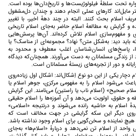
ه تحت سلطهٔ فیلولوژیست‌ها و تاریخ‌دان‌ها بوده است.
 مایل‌اند کارهای عملی انجام دهند و چندان دل‌مشغول
یف اسلام بحث کنند. البته در چند دههٔ اخیر، با تغییر
 و گرایش به مطالعهٔ اسلامِ حاضر به‌جای اسلام تاریخی
و مفهوم‌سازی اسلام تلاش‌ کرده‌اند. آن‌ها پرسش‌هایی
نه باید دید: به‌شکل متن؟ نهاد؟ مجموعه‌ای از مناسک؟ یا
، پاسخ‌های انسان‌شناسان اغلب معطوف و محدود به
ز زندگی مسلمانان به دست می‌آورند. همچنان‌که دیدگاه
رایانه و دور از تجربه‌های زیستهٔ مسلمانان است.
دچار یکی از این دو نوع اِشکال‌اند: اشکال اول زیاده‌روی
اعث می‌شود اسلام را به مفهومی مرکزی، جوهر اسلام یا
سلام صحیح» (اسلام ناب یا راستین) می‌نامند. این گرایش
و حقوق، اولویت می‌دهد و آن‌ آموزه‌ها را اسلام حقیقی
دهٔ اسلام به حاشیه رانده می‌شوند و درنتیجه «اسلامی»
 روی دیگر این سکه گرایشی در جهت مخالف است که
ه هیچ نماینده و سخن‌گویی برای اسلام وجود نداشته باشد.
احد از اسلام تن نمی‌دهد و دربارهٔ «اسلام‌ها» به‌جای