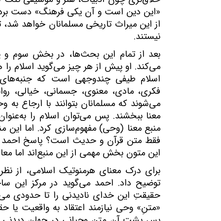
«این دین است و آن یکی فرهنگ» دست برداش
از این میراث تاریخی مسلمانان خواهد شد، تن
نیستند.
بعد از تمام این بحث‌ها، در بخش سوم و پای
می‌کند. او پیش از هر چیز می‌گوید اسلام را 
اسلام طیفی چندوجهی است که جنبه‌های م
فکری، مادی، معنوی، جسمانی، خیالی، روانی
می‌شوند که مسلمانان بتوانند با ارجاع به و
معنا ببخشند. پس می‌توان اسلام را به‌عنوا
منبع معنا (وحی) مفهوم‌سازی کرد. اما این 
فقط متن قرآن و حدیث است؟ پاسخ احمد منف
این متون بخش مهمی از این منبع‌اند اما معا
برای درک معنای هرمنوتیک اسلامی، از نظر 
توضیح داد. احمد می‌گوید در مرکز این ساخت
حقیقتِ این خدای نادیدنی را تا حدودی می
«متنِ» وحی نیازمند اعتقاد به واقعیت یا 
پسِ پشت آن متن وحیانی در جهان دیدنی قر