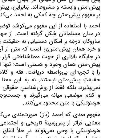
پیش-‌‌متن وابسته و مشروط‌اند. بنابراین، پ
بر مفهوم پیش-متن چه کمکی به احمد می‌کند
احمد با استفاده از این مفهوم می‌کوشد تو
در میان مسلمانان شکل گرفته است. از جهت 
سازوکار، درجه و امکان دستیابی به حقیقت پ
و خرد همان پیش-متن‌ی است که متن از آن 
در جایگاه بالاتری از جهت معناشناختی قرار 
پیش-متن همان وجود و هستی است: تنها از 
را با تجربه‌ای بی‌واسطه دریافت. فقه و کلام
حقیقتِ پیش-متن نیستند. نه به این معنا 
نمی‌پذیرد، بلکه فقط از روش‌شناسیِ حقوقی بر
و کلام موضعی میانه می‌گیرند و جست‌وج
هرمنوتیکی با متن محدود می‌کنند.
مفهوم بعدی که احمد (باز) صورت‌بندی می‌ک
معنایی فراتر از پس‌زمینهٔ تاریخی و اجتم
هرمنوتیکی با وحی نمی‌تواند در خلأ اتفاق 