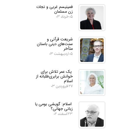
فمینیسم غربی و نجات
زن مسلمان
۰۵ خرداد ۰۳
شریعت قرآنی و
سنت‌های دینی باستان
متأخر
۰۵ اردیبهشت ۰۳
یک عمر تلاش برای
خوانش برابری‌طلبانه از
اسلام
۲۷ فروردین ۰۳
اسلام: گویشی بومی یا
زبانی جهانی؟
۲۳ اسفند ۰۲