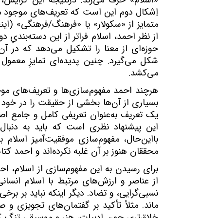
«اسلام» حرف می‌زند. درنتیجهٔ این گرایش، ا
اِشکال دوم این است که تعریف‌های موجود می
متمایز از «سکولار» یا «فرهنگ/فرهنگی» (این
از نظر احمد، اسلام فراتر از این دسته‌بندیِ د
حوزه‌ای از معنا را تشکیل می‌دهد که در آ
شکل می‌گیرد. چنین پدیده‌ای تمایزِ معمول
می‌کشد.
هرچند احمد مفهوم‌سازی‌ها و تعریف‌های موجو
بسیاری از آن‌ها بخشی از حقیقت را در خود د
یک تعریف به‌عنوان تعریفی کامل و جامع اصر
این پیشنهاد نظری است که باید به دنبال 
بااین‌حال، مفهوم‌سازی موفقیت‌آمیز اسلا
محققان هنوز بر آن غلبه نکرده‌اند و احمد کتا
برای رسیدن به این مفهوم‌سازی از اسلام، اح
از عناصر و ارزش‌های مرتبط با اسلام انسان
نسبی‌گرایی، و تضاد. دیگر اینکه نباید بر برخ
ماند. مثلاً‌ تأکید بر گفتمان‌های تجویزی و 
خلاق‌تری چون ادبیات، هنر و موسیقی تنگ کند؛ 