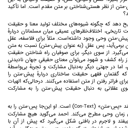
یش-متن از نظر هستی‌شناختی بر متن مقدم است. اما تأکید
؟
ضیح دهد که چگونه شیوه‌های مختلف تولید معنا و حقیقت
تاریخی، اختلاف‌نظرهای عمیقی میان مسلمانان دربارهٔ
یش-متنِ وحی وجود داشته‌است. مثلاً برای فلاسفه، عقل
برمی‌آید، پس عقل (به عنوان پیش-متن) نسبت به متن
می‌گیرد. از سوی دیگر، برای صوفیان راه شناختن حقیقتِ
راه کشف و شهود می‌توان معنای حقیقیِ جهان نادیدنی
، اما در جهتی دیگر به‌دنبال مشارکت و تجربهٔ بی‌واسطهٔ
که گفتمان فقهی حقیقت ساختاری دربارهٔ پیش-متن را
ای فراتر رفتن از متن استفاده می‌کنند. درحالی‌که الهیات
وی عقلانی به دنبال حقیقتِ پیش-متن را به مشارکت
ند «پسِ-متن»
(
) است.
او این‌جا پسِ-متن را به
Con-Text
اعی زمان وحی مطرح می‌کند. احمد می‌گوید هیچ مشارکت
بیفتد و لاجرم در بافتی شکل می‌گیرد که پیش از آن با