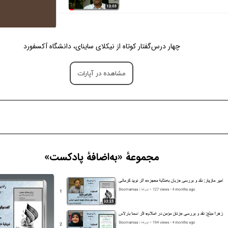
چهار درس‌گفتار کوتاه از نیکلای ساینای، دانشگاه آکسفورد
مشاهده در آپارات
مجموعهٔ «به‌اضافهٔ پادکست»